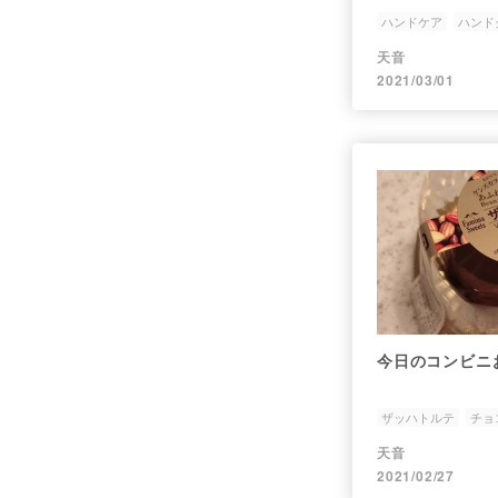
ハンドケア
ハンド
天音
2021/03/01
今日のコンビニ
ザッハトルテ
チョ
コンビニスイーツ
天音
2021/02/27