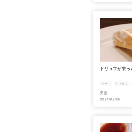
トリュフが乗っ
ケーキ
トリュフ
天音
2021/02/26