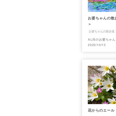
お婆ちゃんの散歩道 &lt;葛の
＞
お婆ちゃんの散歩道
ALISのお婆ちゃん
2020/10/13
花からのエール