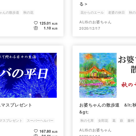
る＞
ゃんの散歩道
秋の花
花からのエール
老婆の休日
秋の
ALISのお婆ちゃん
125.01
ALIS
1.10
2020/12/17
ALIS
スマスプレゼント
お婆ちゃんの散歩道 &lt;
&gt;
マスプレゼント
スーパーヘルパー
秋の七草
女郎花
葛
萩
藤袴
ALISのお婆ちゃん
167.80
ALIS
34.41