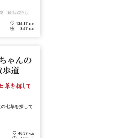
花
10月の花たち
135.17
ALIS
8.57
ALIS
秋の七草を探して
46.37
ALIS
4.20