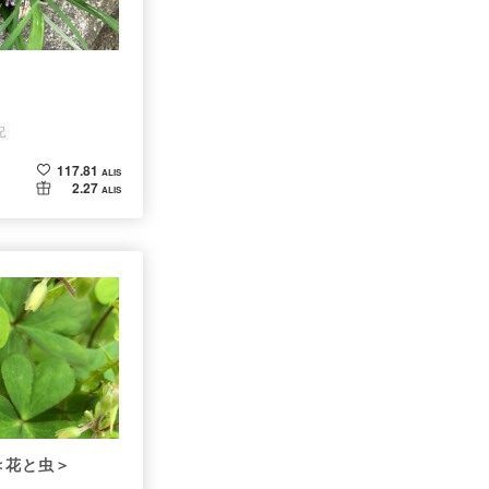
配
117.81
ALIS
2.27
ALIS
花と虫＞