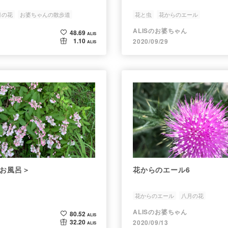
月の花
お婆ちゃんの散歩道
花と虫
花からのエール
ALISのお婆ちゃん
48.69
ALIS
1.10
2020/09/29
ALIS
お風呂＞
花からのエール6
花からのエール
八月の花
ALISのお婆ちゃん
80.52
ALIS
32.20
2020/09/13
ALIS