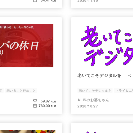
2020/11/10
ALIS
老いてこそデジタルを ＜ 
刃
老いること死ぬこと
老いてこそデジタルを
トライ＆エ
パソコン
ALISのお婆ちゃん
59.87
ALIS
780.00
2020/10/27
ALIS