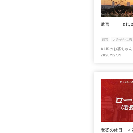
遺言 &lt;2
遺言
大みそかに思
ALISのお婆ちゃん
2020/12/31
老婆の休日 ＜