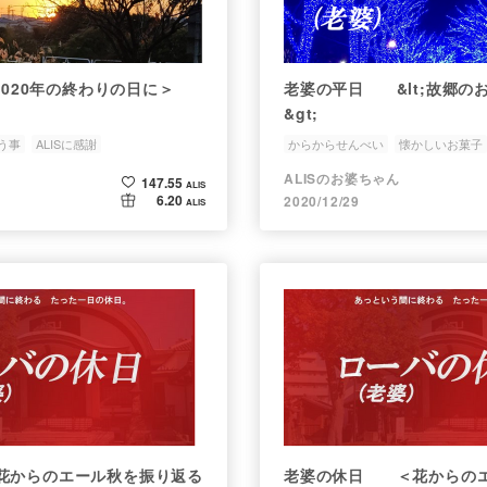
020年の終わりの日に＞
老婆の平日 &lt;故郷の
&gt;
う事
ALISに感謝
からからせんべい
懐かしいお菓子
ALISのお婆ちゃん
147.55
ALIS
6.20
2020/12/29
ALIS
花からのエール秋を振り返る
老婆の休日 ＜花からのエ