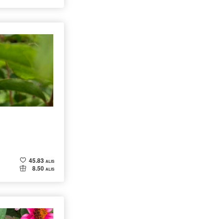
45.83
ALIS
8.50
ALIS