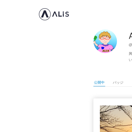
@
公開中
バッジ