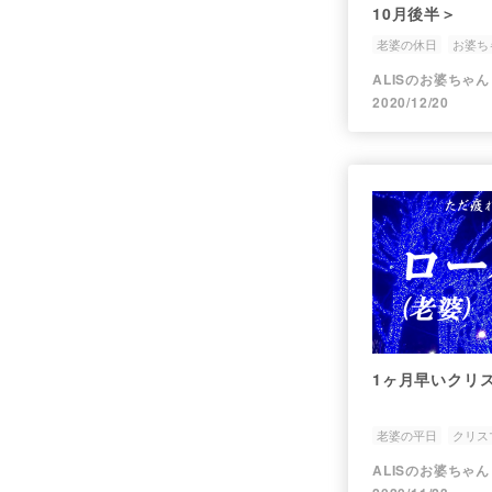
10月後半＞
老婆の休日
お婆ち
花からのエール
ALISのお婆ちゃん
2020/12/20
1ヶ月早いクリ
老婆の平日
クリス
出会い
ALISのお婆ちゃん