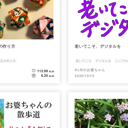
の作り方
老いてこそ、デジタルを
玉の作り方
老いてこそ
デジタルを
シニアの
ALISのお婆ちゃん
113.99
ALIS
6.20
2020/10/15
ALIS