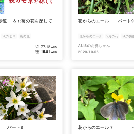
花を探して
花からのエール パート9
秋の七草
葛の花
花からのエール
9月の花
秋の気
ALISのお婆ちゃん
77.12
ALIS
15.81
2020/10/06
ALIS
 パート8
花からのエール７ ＜