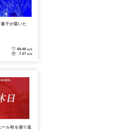
お菓子が届いた
68.48
ALIS
7.37
ALIS
ール秋を振り返