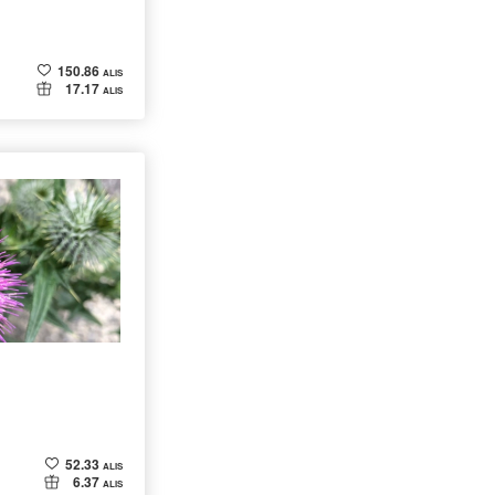
150.86
ALIS
17.17
ALIS
52.33
ALIS
6.37
ALIS