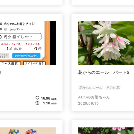
3
花からのエール パート5
花からのエール
八月の花
ALISのお婆ちゃん
16.96
ALIS
1.10
2020/09/10
ALIS