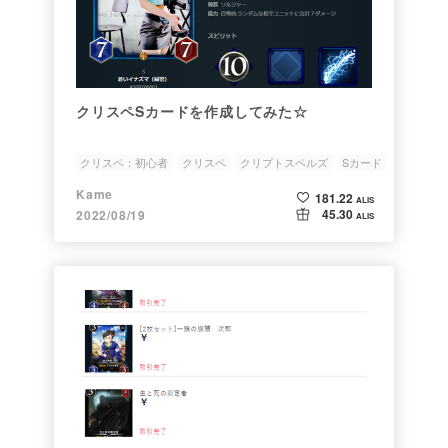
クリスペSカードを作成してみた☆
クリスペ：初心者
クリスペ
クリプトスペルズ
Sカード
Kame
181.22
ALIS
45.30
2022/08/19
ALIS