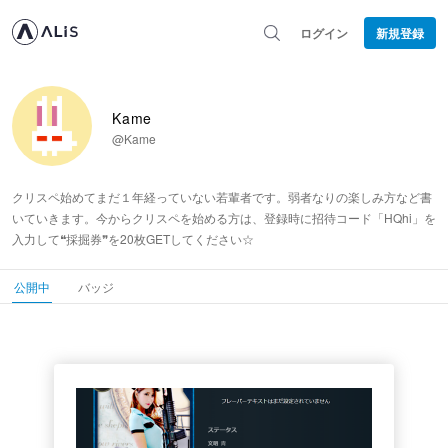
ログイン
新規登録
Kame
@Kame
クリスペ始めてまだ１年経っていない若輩者です。弱者なりの楽しみ方など書
いていきます。今からクリスペを始める方は、登録時に招待コード「HQhi」を
入力して❝採掘券❞を20枚GETしてください☆
公開中
バッジ