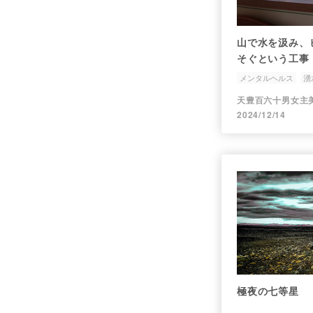
山で水を汲み、
そぐという工事
メンタルヘルス
湧
2024/12/14
極夜の七等星