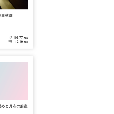
長集落群
106.77
ALIS
12.10
ALIS
覚めと月布の船盡