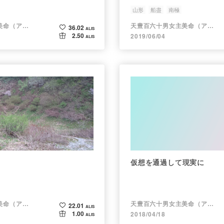
山形
船盡
南極
天豊百六十男女主美命（アメ）
天豊百六十男女主美命（アメ）
36.02
ALIS
2.50
2019/06/04
ALIS
仮想を通過して現実に
天豊百六十男女主美命（アメ）
天豊百六十男女主美命（アメ）
22.01
ALIS
1.00
2018/04/18
ALIS