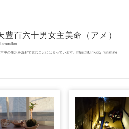
天豊百六十男女主美命（アメ）
Levorelion
本中の生水を混ぜて飲むことにはまっています。https://lit.link/city_funahate