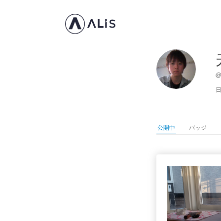
@
日
公開中
バッジ