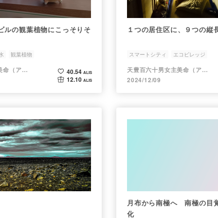
ビルの観葉植物にこっそりそ
１つの居住区に、９つの縦
水
観葉植物
スマートシティ
エコビレッジ
天豊百六十男女主美命（アメ）
天豊百六十男女主美命（アメ）
40.54
ALIS
12.10
2024/12/09
ALIS
月布から南極へ 南極の目
化