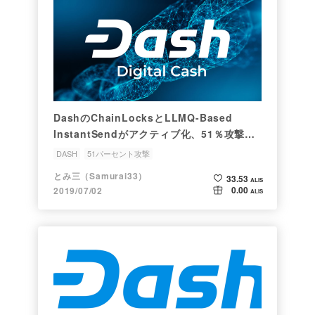
DashのChainLocksとLLMQ-Based
InstantSendがアクティブ化、51％攻撃へ
の極めて高い耐性と完全な決済完了性を獲得
DASH
51パーセント攻撃
とみ三（Samurai33）
33.53
ALIS
0.00
2019/07/02
ALIS