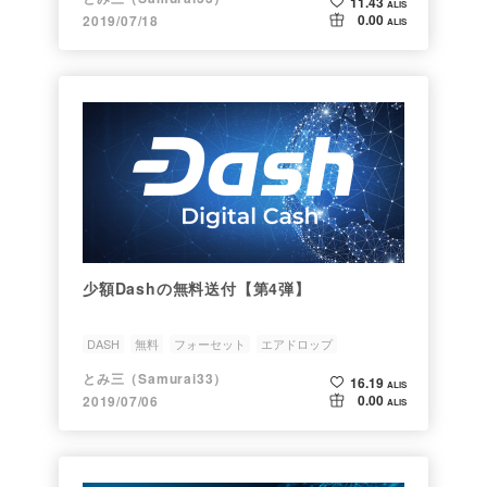
11.43
ALIS
0.00
2019/07/18
ALIS
少額Dashの無料送付【第4弾】
DASH
無料
フォーセット
エアドロップ
とみ三（Samurai33）
16.19
ALIS
0.00
2019/07/06
ALIS