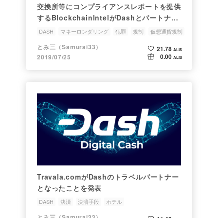
交換所等にコンプライアンスレポートを提供
するBlockchainIntelがDashとパートナー
シップを締結
DASH
マネーロンダリング
犯罪
規制
仮想通貨規制
とみ三（Samurai33）
21.78
ALIS
0.00
2019/07/25
ALIS
Travala.comがDashのトラベルパートナー
となったことを発表
DASH
決済
決済手段
ホテル
とみ三（Samurai33）