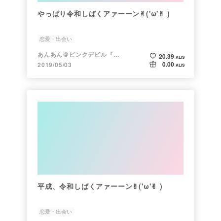
やっぱり令和しばくアァーーン✌︎('ω'✌︎ )
恋愛・出会い
あんあん＠ピンクデビル『変態』
20.39
ALIS
0.00
2019/05/03
ALIS
平成、令和しばくアァーーン✌︎('ω'✌︎ )
恋愛・出会い