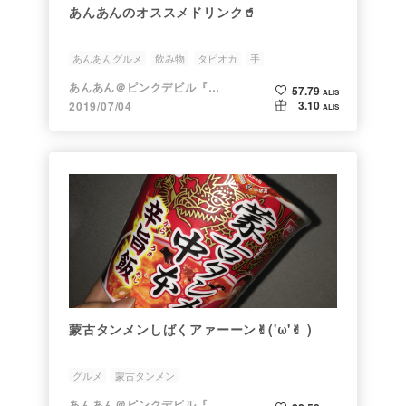
あんあんのオススメドリンク🥤
あんあんグルメ
飲み物
タピオカ
手
あんあん＠ピンクデビル『変態』
57.79
ALIS
3.10
2019/07/04
ALIS
蒙古タンメンしばくアァーーン✌︎('ω'✌︎ )
グルメ
蒙古タンメン
あんあん＠ピンクデビル『変態』