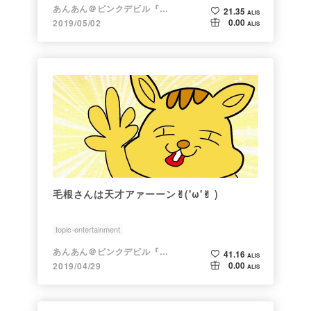
あんあん＠ピンクデビル『変態』
21.35
ALIS
0.00
2019/05/02
ALIS
毛根さんは天才アァーーン✌︎('ω'✌︎ )
topic-entertainment
あんあん＠ピンクデビル『変態』
41.16
ALIS
0.00
2019/04/29
ALIS