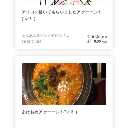
アイコン描いてもらいましたアァーーン✌︎
('ω'✌︎ )
あんあん＠ピンクデビル『変態』
91.91
ALIS
0.00
2019/01/09
ALIS
あけおめアァーーン✌︎('ω'✌︎ )