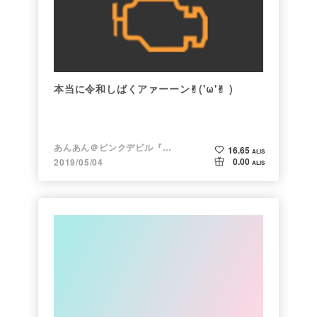
本当に令和しばくアァーーン✌︎('ω'✌︎ )
あんあん＠ピンクデビル『変態』
16.65
ALIS
0.00
2019/05/04
ALIS