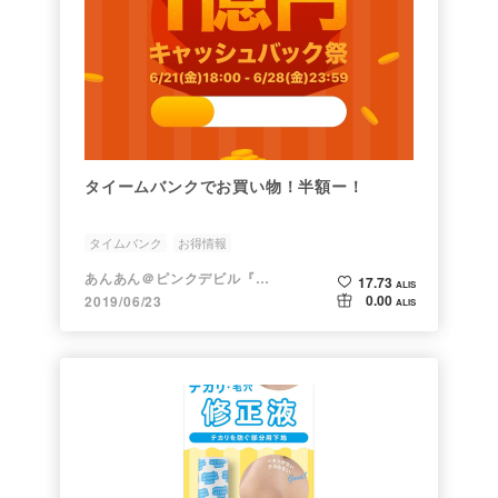
タイームバンクでお買い物！半額ー！
タイムバンク
お得情報
あんあん＠ピンクデビル『変態』
17.73
ALIS
0.00
2019/06/23
ALIS