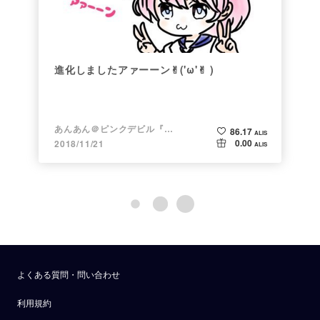
進化しましたアァーーン✌︎('ω'✌︎ )
あんあん＠ピンクデビル『変態』
86.17
ALIS
0.00
2018/11/21
ALIS
よくある質問・問い合わせ
利用規約