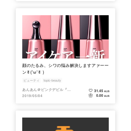
顔のたるみ、シワの悩み解決しますアァーー
ン✌︎('ω'✌︎ )
ビューティ
topic-beauty
あんあん＠ピンクデビル『変態』
31.45
ALIS
0.00
2019/05/04
ALIS