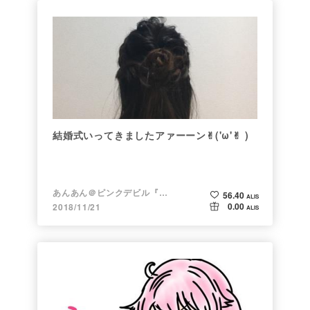
結婚式いってきましたアァーーン✌︎('ω'✌︎ )
あんあん＠ピンクデビル『変態』
56.40
ALIS
0.00
2018/11/21
ALIS