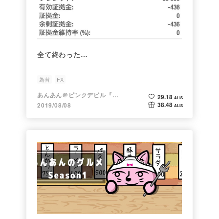
全て終わった…
為替
FX
あんあん＠ピンクデビル『変態』
29.18
ALIS
38.48
2019/08/08
ALIS