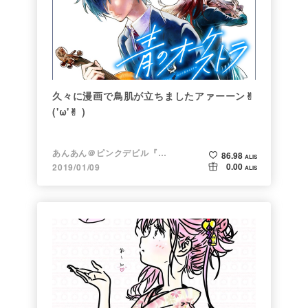
久々に漫画で鳥肌が立ちましたアァーーン✌︎
('ω'✌︎ )
あんあん＠ピンクデビル『変態』
86.98
ALIS
0.00
2019/01/09
ALIS