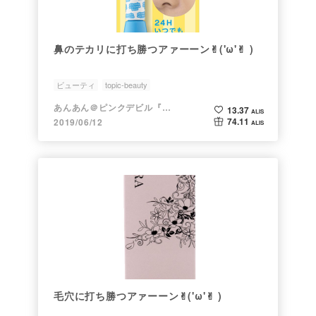
鼻のテカリに打ち勝つアァーーン✌︎('ω'✌︎ )
ビューティ
topic-beauty
あんあん＠ピンクデビル『変態』
13.37
ALIS
74.11
2019/06/12
ALIS
毛穴に打ち勝つアァーーン✌︎('ω'✌︎ )