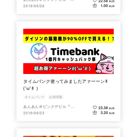
22.58
ALIS
1.00
2019/06/28
ALIS
タイムバンク使ってみましたアァーーン✌︎
('ω'✌︎ )
タイムバンク
お得情報
あんあん＠ピンクデビル『変態』
23.38
ALIS
3.20
2019/06/23
ALIS