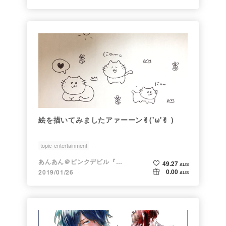
絵を描いてみましたアァーーン✌︎('ω'✌︎ )
topic-entertainment
あんあん＠ピンクデビル『変態』
49.27
ALIS
0.00
2019/01/26
ALIS