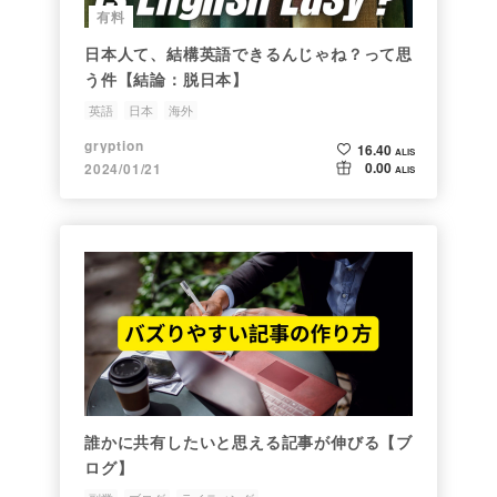
有料
日本人て、結構英語できるんじゃね？って思
う件【結論：脱日本】
英語
日本
海外
gryption
16.40
ALIS
0.00
2024/01/21
ALIS
誰かに共有したいと思える記事が伸びる【ブ
ログ】