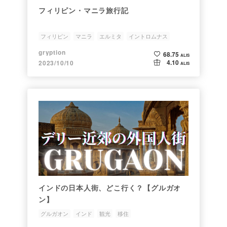
フィリピン・マニラ旅行記
フィリピン
マニラ
エルミタ
イントロムナス
gryption
68.75
ALIS
4.10
2023/10/10
ALIS
インドの日本人街、どこ行く？【グルガオ
ン】
グルガオン
インド
観光
移住