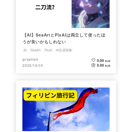
【AI】SeaArtとPixAIは両立して使ったほ
うが良いかもしれない
AI
SeaArt
PixAI
AI生成画像
gryption
0.00
ALIS
0.00
2023/10/10
ALIS