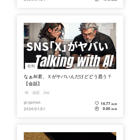
有料
なぁAI君、Ｘがヤバいんだけどどう思う？
【会話】
AI
会話
sns
gryption
14.77
ALIS
0.00
2024/01/21
ALIS