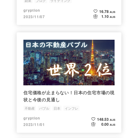
副業
ブログ
ライティング
gryption
16.78
ALIS
1.10
2023/11/07
ALIS
住宅価格が止まらない！日本の住宅市場の現
状と今後の見通し
不動産
バブル
日本
インフレ
gryption
148.53
ALIS
0.00
2023/11/01
ALIS