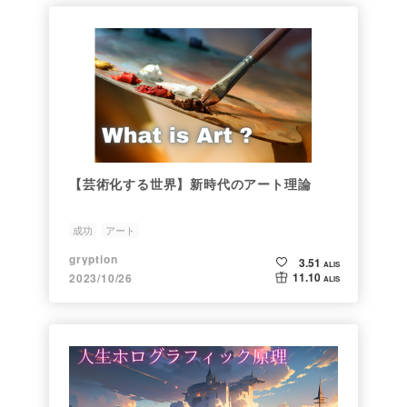
【芸術化する世界】新時代のアート理論
成功
アート
gryption
3.51
ALIS
11.10
2023/10/26
ALIS