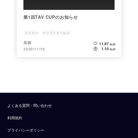
第1回TAV CUPのお知らせ
クリスペ
クリプトスペルズ
黒糖
11.97
ALIS
1.10
2020/11/19
ALIS
よくある質問・問い合わせ
利用規約
プライバシーポリシー