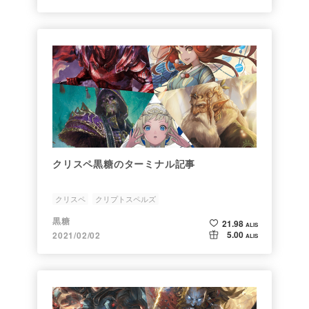
クリスペ黒糖のターミナル記事
クリスペ
クリプトスペルズ
黒糖
21.98
ALIS
5.00
2021/02/02
ALIS