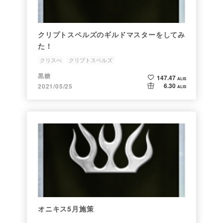
クリプトスペルズのギルドマスターをしてみ
た！
クリスぺ
クリプトスペルズ
黒糖
147.47
ALIS
6.30
2021/05/25
ALIS
オニキス5月施策