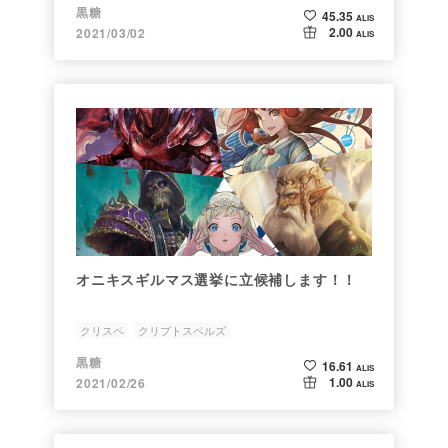
黒糖
45.35
ALIS
2.00
2021/03/02
ALIS
オニキスギルマス選挙に立候補します！！
クリスペ
クリプトスペルズ
黒糖
16.61
ALIS
1.00
2021/02/26
ALIS