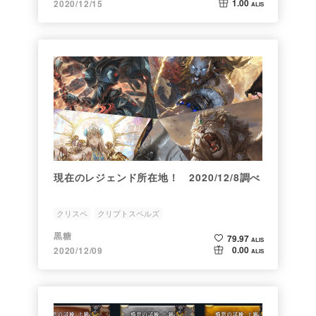
1.00
2020/12/15
ALIS
現在のレジェンド所在地！ 2020/12/8調べ
クリスペ
クリプトスペルズ
黒糖
79.97
ALIS
0.00
2020/12/09
ALIS