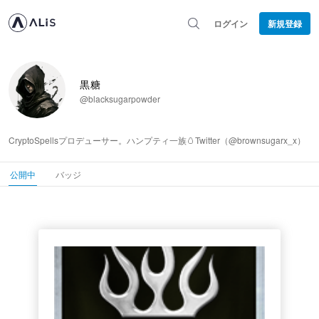
ログイン
新規登録
黒糖
@blacksugarpowder
CryptoSpellsプロデューサー。ハンプティ一族🥚Twitter（@brownsugarx_x）
公開中
バッジ