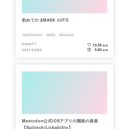
初めての $MASK のITO
MaskNetwork
MASK
Maskbook
blank71
13.29
ALIS
5.00
2021/03/03
ALIS
Mastodon公式iOSアプリの開発の発表
【Sujitech/Lickability】