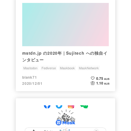
mstdn.jp の2020年 | Sujitech への独自イ
ンタビュー
Mastodon
Fediverse
Maskbook
MaskNetwork
Sujitech
blank71
0.75
ALIS
1.10
2020/12/01
ALIS