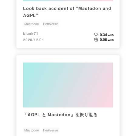
Look back accident of "Mastodon and
AGPL"
Mastodon
Fediverse
blank71
0.34
ALIS
0.00
2020/12/01
ALIS
「AGPL と Mastodon」を振り返る
Mastodon
Fediverse