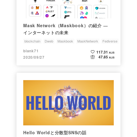
Mask Network（Maskbook）の紹介 ―
インターネットの未来
blockchain
Dweb
Maskbook
MaskNetwork
Fediverse
blank71
117.31
ALIS
47.85
2020/09/27
ALIS
Hello Worldと分散型SNSの話