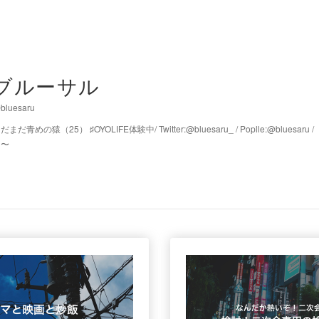
ブルーサル
bluesaru
だまだ青めの猿（25） ♯OYOLIFE体験中/ Twitter:@bluesaru_ / Poplle:@bluesa
日〜