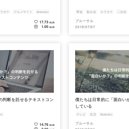
ラオケ
グルメサイト
bluesaru
華金
飲み会
カラオケ
二次会
ブルーサル
17.73
ALIS
1.00
2019/07/07
ALIS
の判断を託せるテキストコン
僕たちは日常的に「面白い
している
ru
テレビ
生活
bluesaru
ブルーサル
14.76
ALIS
2.00