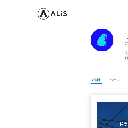
@
ま
公開中
バッジ