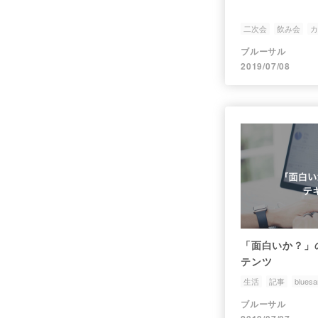
二次会
飲み会
カ
ブルーサル
2019/07/08
「面白いか？」
テンツ
生活
記事
bluesa
ブルーサル