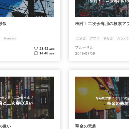
炒飯
検討！二次会専用の検索ア
bluesaru
二次会
アプリ
飲み会
カラオ
ブルーサル
28.42
ALIS
14.40
2019/07/09
ALIS
の違い
華金の悲劇