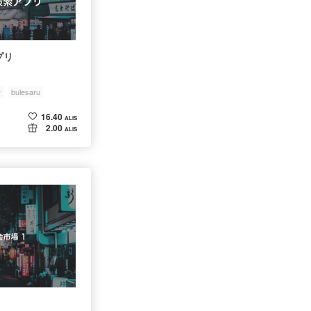
プリ
ケ
bulesaru
16.40
ALIS
2.00
ALIS