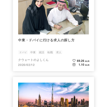
中東・ドバイに行ける求人の探し方
ドバイ
中東
就活
転職
求人
クウェートのよしくん
69.26
ALIS
1.10
2020/02/12
ALIS