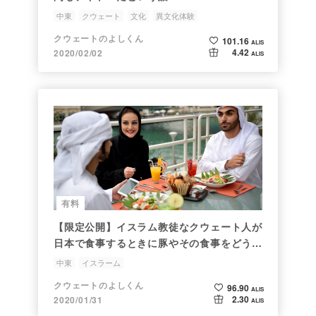
中東
クウェート
文化
異文化体験
クウェートのよしくん
101.16
ALIS
4.42
2020/02/02
ALIS
有料
【限定公開】イスラム教徒なクウェート人が
日本で食事するときに豚やその食事をどう考
えているのか
中東
イスラーム
クウェートのよしくん
96.90
ALIS
2.30
2020/01/31
ALIS