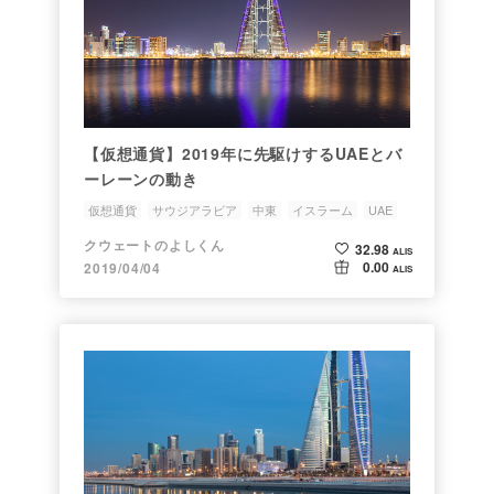
【仮想通貨】2019年に先駆けするUAEとバ
ーレーンの動き
仮想通貨
サウジアラビア
中東
イスラーム
UAE
クウェートのよしくん
32.98
ALIS
0.00
2019/04/04
ALIS