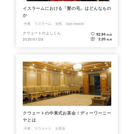
イスラームにおける「髪の毛」はどんなもの
か
中東
イスラーム
女性
topic-beauty
クウェートのよしくん
92.94
ALIS
2.20
2020/01/26
ALIS
クウェートの中東式お茶会！ディーワーニー
ヤとは
中東
クウェート
お茶会