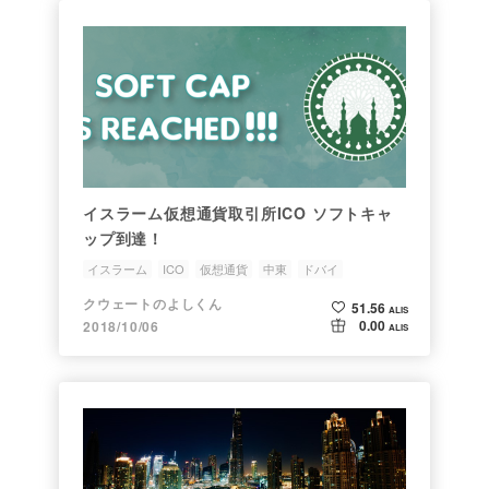
イスラーム仮想通貨取引所ICO ソフトキャ
ップ到達！
イスラーム
ICO
仮想通貨
中東
ドバイ
クウェートのよしくん
51.56
ALIS
0.00
2018/10/06
ALIS