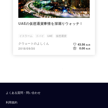
UAEの仮想通貨事情を深堀りウォッチ！
イスラーム
ドバイ
UAE
仮想通貨
クウェートのよしくん
43.56
ALIS
0.00
2018/09/30
ALIS
よくある質問・問い合わせ
利用規約