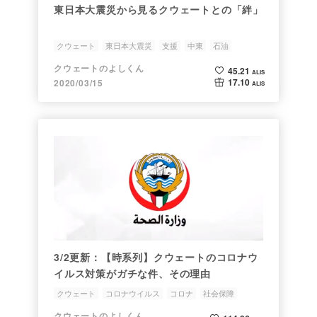
東日本大震災から見るクウェートとの「絆」
クウェート
東日本大震災
支援
中東
石油
クウェートのよしくん
45.21
ALIS
17.10
2020/03/15
ALIS
3/2更新：【時系列】クウェートのコロナウ
イルス対策がガチな件、その理由
クウェート
コロナウイルス
コロナ
社会保障
クウェートのよしくん