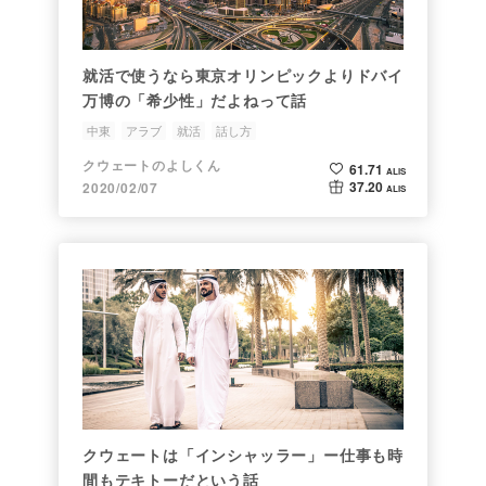
就活で使うなら東京オリンピックよりドバイ
万博の「希少性」だよねって話
中東
アラブ
就活
話し方
クウェートのよしくん
61.71
ALIS
37.20
2020/02/07
ALIS
クウェートは「インシャッラー」ー仕事も時
間もテキトーだという話