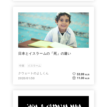
日本とイスラームの「死」の違い
中東
イスラーム
クウェートのよしくん
53.99
ALIS
11.00
2020/01/30
ALIS