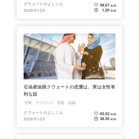
クウェートのよしくん
49.07
ALIS
1.20
2020/01/25
ALIS
石油産油国クウェートの恋愛は、実は女性有
利な話
中東
クウェート
恋愛
結婚
クウェートのよしくん
93.02
ALIS
38.30
2020/01/23
ALIS