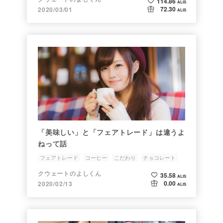
114.86
ALIS
72.30
2020/03/01
ALIS
「美味しい」と「フェアトレード」は違うよ
ねって話
フェアトレード
コーヒー
こだわり
チョコレート
クウェートのよしくん
35.58
ALIS
0.00
2020/02/13
ALIS