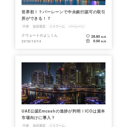
世界初！？バーレーンで中央銀行認可の取引
所ができる！？
中東
仮想通貨
イスラーム
バーレーン
クウェートのよしくん
28.80
ALIS
0.00
2018/10/14
ALIS
UAE公認Emcashの進捗が判明！ICOは資本
市場向けに導入？
中東
仮想通貨
イスラーム