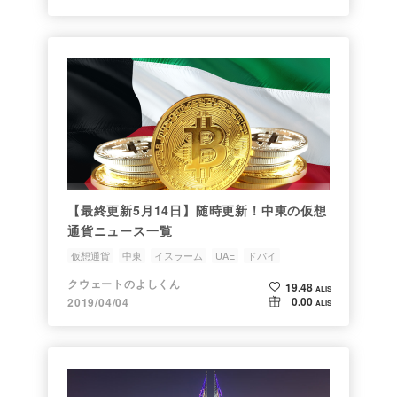
【最終更新5月14日】随時更新！中東の仮想
通貨ニュース一覧
仮想通貨
中東
イスラーム
UAE
ドバイ
クウェートのよしくん
19.48
ALIS
0.00
2019/04/04
ALIS