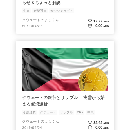
らせ＆ちょっと解説
中東
仮想通貨
サウジアラビア
クウェートのよしくん
17.77
ALIS
0.00
2019/04/27
ALIS
クウェートの銀行とリップル – 実需から始
まる仮想通貨
仮想通貨
クウェート
リップル
XRP
中東
クウェートのよしくん
32.42
ALIS
0.00
2019/04/04
ALIS