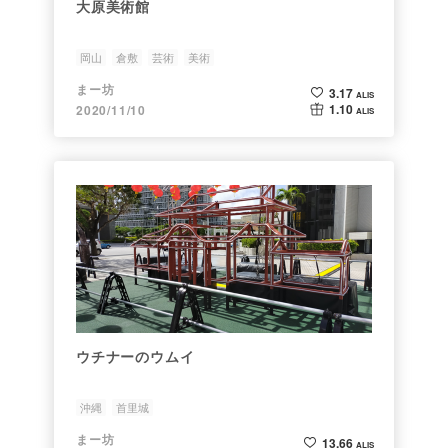
大原美術館
岡山
倉敷
芸術
美術
まー坊
3.17
ALIS
1.10
2020/11/10
ALIS
ウチナーのウムイ
沖縄
首里城
まー坊
13.66
ALIS