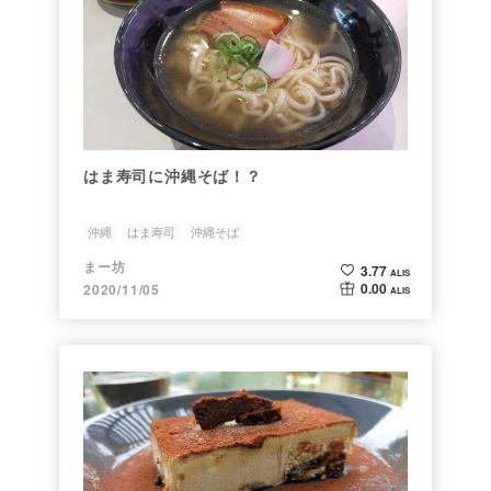
はま寿司に沖縄そば！？
沖縄
はま寿司
沖縄そば
まー坊
3.77
ALIS
0.00
2020/11/05
ALIS