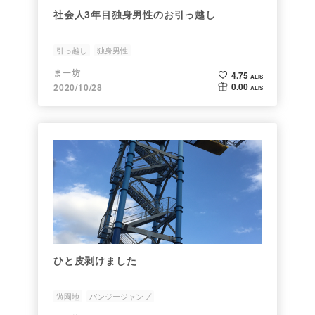
社会人3年目独身男性のお引っ越し
引っ越し
独身男性
まー坊
4.75
ALIS
0.00
2020/10/28
ALIS
ひと皮剥けました
遊園地
バンジージャンプ