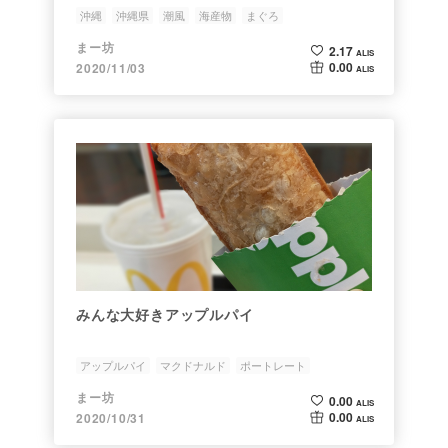
沖縄
沖縄県
潮風
海産物
まぐろ
まー坊
2.17
ALIS
0.00
2020/11/03
ALIS
みんな大好きアップルパイ
アップルパイ
マクドナルド
ポートレート
まー坊
0.00
ALIS
0.00
2020/10/31
ALIS