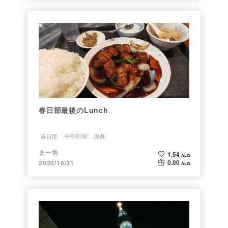
春日部最後のLunch
春日部
中華料理
黒酢
まー坊
1.54
ALIS
0.00
2020/10/31
ALIS