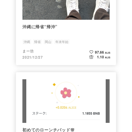
沖縄に帰省“帰沖”
沖縄
帰省
岡山
年末年始
まー坊
97.66
ALIS
1.10
2021/12/27
ALIS
初めてのローンチパッド🌸