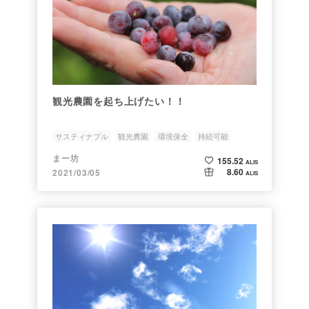
観光農園を起ち上げたい！！
サスティナブル
観光農園
環境保全
持続可能
ブルーベリー
まー坊
155.52
ALIS
8.60
2021/03/05
ALIS