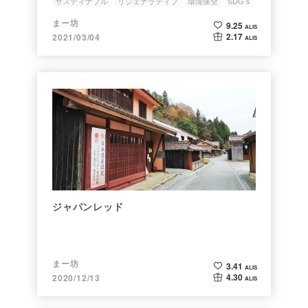
サスティナブル
リジェナラティブ
環境保全
SDGｓ
持続可能な
まー坊
9.25
ALIS
2.17
2021/03/04
ALIS
ジャパンレッド
まー坊
3.41
ALIS
4.30
2020/12/13
ALIS