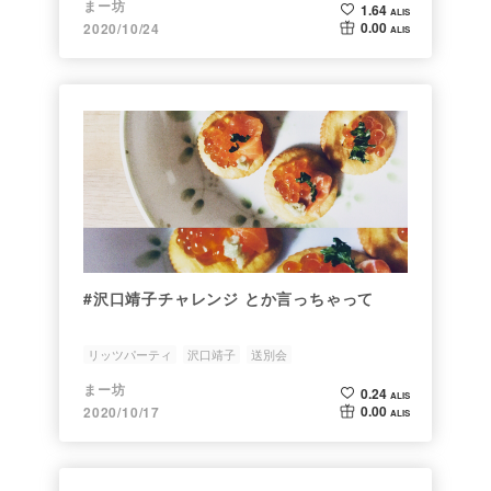
まー坊
1.64
ALIS
0.00
2020/10/24
ALIS
#沢口靖子チャレンジ とか言っちゃって
リッツパーティ
沢口靖子
送別会
まー坊
0.24
ALIS
0.00
2020/10/17
ALIS