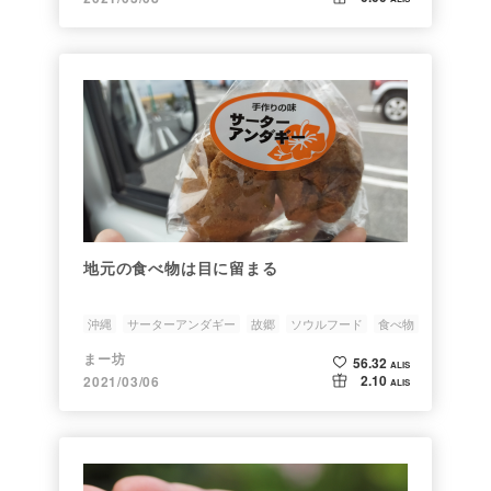
地元の食べ物は目に留まる
沖縄
サーターアンダギー
故郷
ソウルフード
食べ物
まー坊
56.32
ALIS
2.10
2021/03/06
ALIS