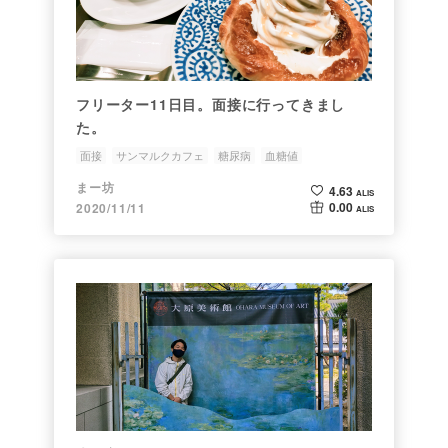
フリーター11日目。面接に行ってきまし
た。
面接
サンマルクカフェ
糖尿病
血糖値
まー坊
4.63
ALIS
0.00
2020/11/11
ALIS