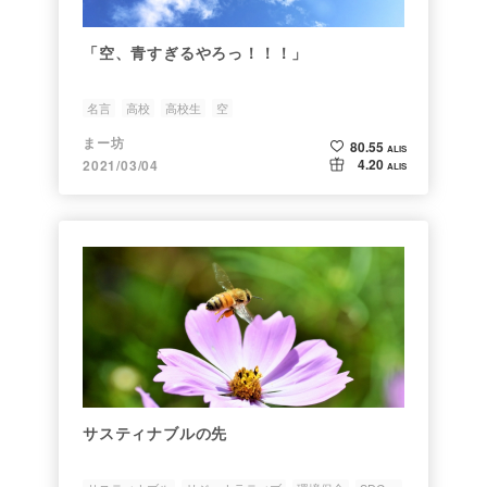
「空、青すぎるやろっ！！！」
名言
高校
高校生
空
まー坊
80.55
ALIS
4.20
2021/03/04
ALIS
サスティナブルの先