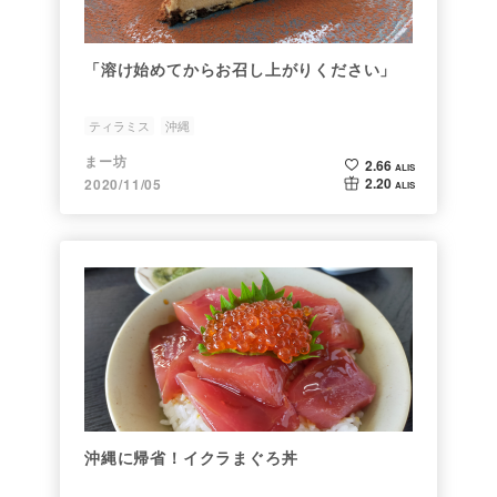
「溶け始めてからお召し上がりください」
ティラミス
沖縄
まー坊
2.66
ALIS
2.20
2020/11/05
ALIS
沖縄に帰省！イクラまぐろ丼