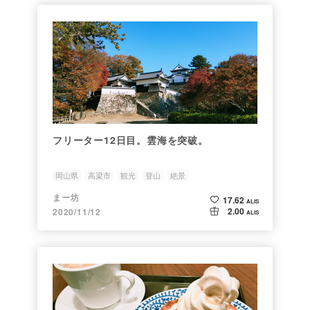
フリーター12日目。雲海を突破。
岡山県
高梁市
観光
登山
絶景
まー坊
17.62
ALIS
2.00
2020/11/12
ALIS