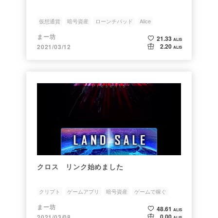
仮想通貨
暗号資産
ローンチパッド
Alice
まー坊
21.33
ALIS
2.20
2021/03/12
ALIS
クロス リンク始めました
クリプト
ゲームアプリ
暗号資産
ゲームで稼ぐ
まー坊
48.61
ALIS
0.00
2021/03/08
ALIS