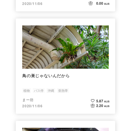
0.00
2020/11/06
ALIS
鳥の巣じゃないんだから
植物
バス停
沖縄
亜熱帯
まー坊
5.87
ALIS
2.20
2020/11/06
ALIS