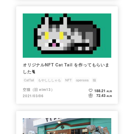
オリジナルNFT Cat Tail を作ってもらいま
した🐈
CatTail
もやしししゃも
NFT
opensea
猫
空猫（旧 elm13）
188.21
ALIS
72.43
2021/03/06
ALIS