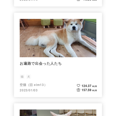
お遍路で出会った人たち
猫
犬
空猫（旧 elm13）
124.37
ALIS
157.59
2023/01/03
ALIS