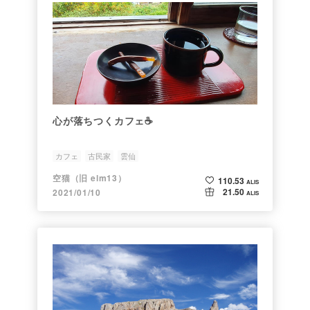
心が落ちつくカフェ☕️
カフェ
古民家
雲仙
空猫（旧 elm13）
110.53
ALIS
21.50
2021/01/10
ALIS