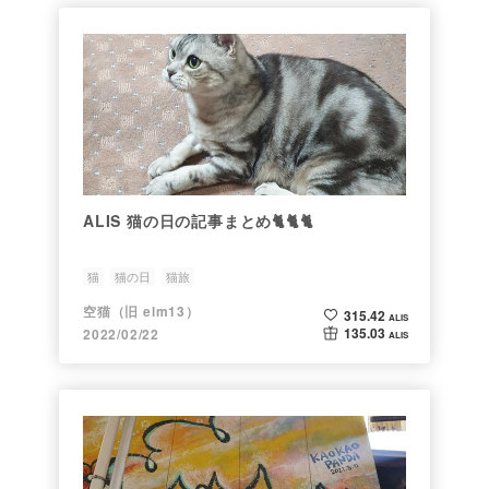
ALIS 猫の日の記事まとめ🐈🐈🐈
猫
猫の日
猫旅
空猫（旧 elm13）
315.42
ALIS
135.03
2022/02/22
ALIS