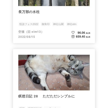
長万部の水柱
怪談フェス2022
御朱印
神社仏閣
神社elm
空猫（旧 elm13）
96.06
ALIS
659.40
2022/08/15
ALIS
瞑想日記 28 ただただシンプルに