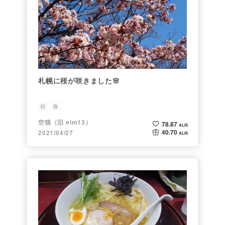
札幌に桜が咲きました🌸
桜
春
空猫（旧 elm13）
78.87
ALIS
40.70
2021/04/27
ALIS