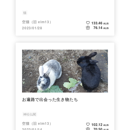
猫
空猫（旧 elm13）
133.46
ALIS
76.14
2023/01/28
ALIS
お遍路で出会った生き物たち
神社仏閣
空猫（旧 elm13）
102.12
ALIS
70.50
2023/01/14
ALIS