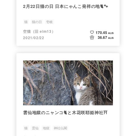
2月22日猫の日 日本にゃんこ発祥の地🐈🐾
猫
猫の日
壱岐
空猫（旧 elm13）
170.45
ALIS
36.67
2021/02/22
ALIS
雲仙地獄のニャンコ🐈と木花咲耶姫神社⛩
猫
雲仙
地獄
神社仏閣