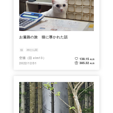
お遍路の旅 猫に導かれた話
猫
神社仏閣
空猫（旧 elm13）
138.15
ALIS
385.32
2022/12/31
ALIS