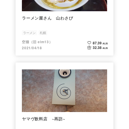
ラーメン屋さん 山わさび
ラーメン
札幌
空猫（旧 elm13）
87.39
ALIS
32.38
2021/04/18
ALIS
ヤマヴ飲料店 ~再訪~