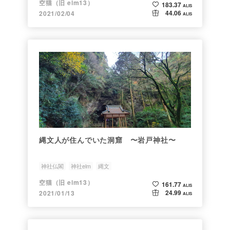
空猫（旧 elm13）
183.37
ALIS
44.06
2021/02/04
ALIS
縄文人が住んでいた洞窟 〜岩戸神社〜
神社仏閣
神社elm
縄文
空猫（旧 elm13）
161.77
ALIS
24.99
2021/01/13
ALIS