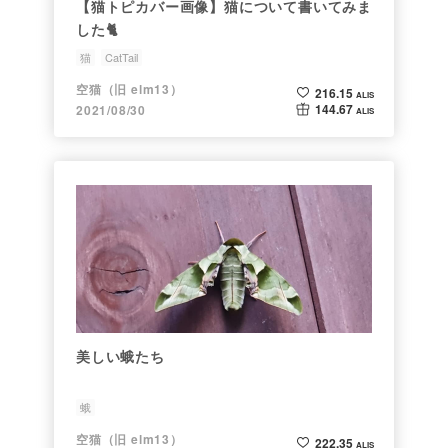
【猫トピカバー画像】猫について書いてみま
した🐈
猫
CatTail
空猫（旧 elm13）
216.15
ALIS
144.67
2021/08/30
ALIS
美しい蛾たち
蛾
空猫（旧 elm13）
222.35
ALIS