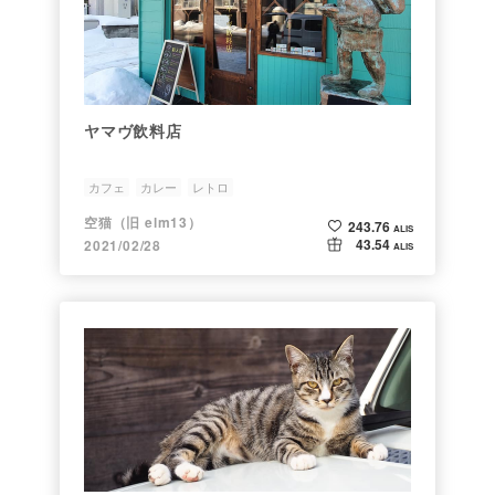
ヤマヴ飲料店
カフェ
カレー
レトロ
空猫（旧 elm13）
243.76
ALIS
43.54
2021/02/28
ALIS