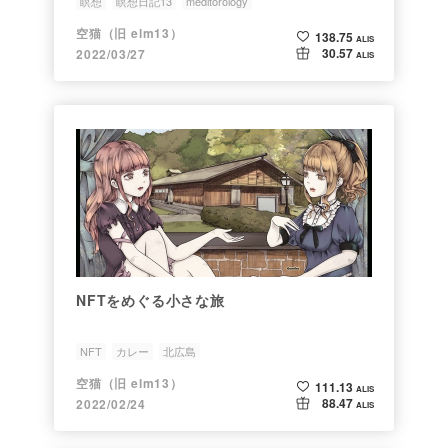
瞑想
瞑想日記13
meditorology
空猫（旧 elm13）
138.75
ALIS
30.57
2022/03/27
ALIS
NFTをめぐる小さな旅
NFT
カレー
北広島
空猫（旧 elm13）
111.13
ALIS
88.47
2022/02/24
ALIS