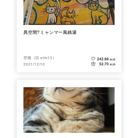
異空間?ミャンマー風銭湯
空猫（旧 elm13）
242.98
ALIS
52.70
2021/12/10
ALIS