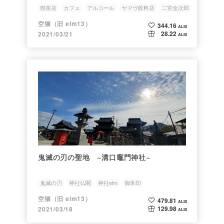
喫茶店
カフェ
アルコール
ヤマヴ飲料店
二宮金次郎
空猫（旧 elm13）
344.16
ALIS
28.22
2021/03/21
ALIS
鬼滅の刃の聖地 ~溝口竈門神社~
鬼滅の刃
神社仏閣
神社elm
御朱印
空猫（旧 elm13）
479.81
ALIS
129.98
2021/03/18
ALIS