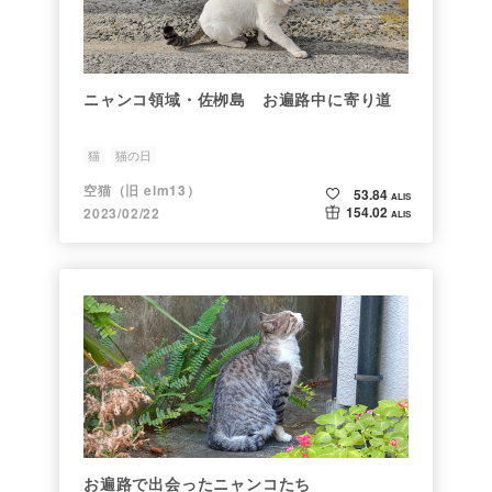
ニャンコ領域・佐栁島 お遍路中に寄り道
猫
猫の日
空猫（旧 elm13）
53.84
ALIS
154.02
2023/02/22
ALIS
お遍路で出会ったニャンコたち