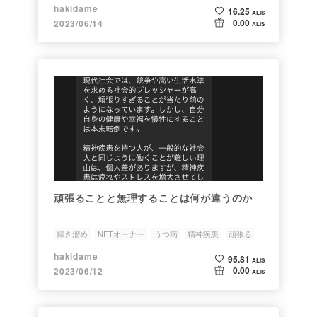
hakidame
16.25
ALIS
0.00
2023/06/14
ALIS
頑張ることと無理することは何が違うのか
掃き溜め
NFTオーナー
うつ病
精神疾患
頑張る
hakidame
95.81
ALIS
0.00
2023/06/12
ALIS