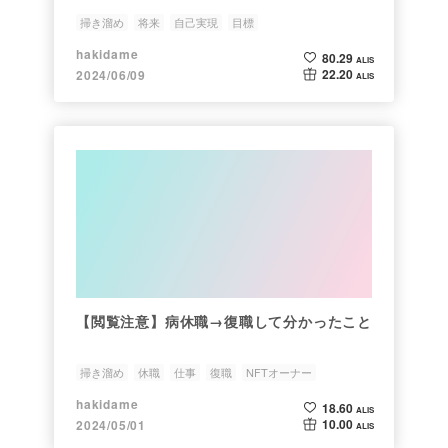
掃き溜め
将来
自己実現
目標
hakidame
80.29
ALIS
22.20
2024/06/09
ALIS
【閲覧注意】病休職→復職して分かったこと
掃き溜め
休職
仕事
復職
NFTオーナー
hakidame
18.60
ALIS
10.00
2024/05/01
ALIS