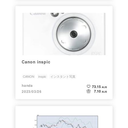
Canon inspic
CANON
inspic
インスタント写真
handa
73.15
ALIS
7.10
2023/03/26
ALIS