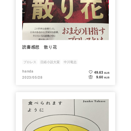
読書感想 散り花
プロレス
日経小説大賞
中川竜志
handa
49.63
ALIS
9.60
2023/05/28
ALIS