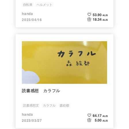
自転車
ヘルメット
handa
53.90
ALIS
18.34
2023/04/16
ALIS
読書感想 カラフル
読書感想文
カラフル
森絵都
handa
64.17
ALIS
5.00
2023/03/27
ALIS