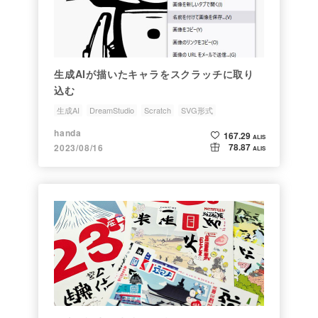
生成AIが描いたキャラをスクラッチに取り
込む
生成AI
DreamStudio
Scratch
SVG形式
handa
167.29
ALIS
78.87
2023/08/16
ALIS