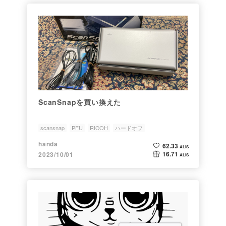
ScanSnapを買い換えた
scansnap
PFU
RICOH
ハードオフ
handa
62.33
ALIS
16.71
2023/10/01
ALIS