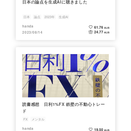
日本の論点を生成AIに聴きました
日本
論点
2023年
生成AI
handa
61.76
ALIS
24.77
2023/08/14
ALIS
読書感想 日利1%FX 鉄壁の不動心トレー
ド
FX
メンタル
handa
19.50
ALIS