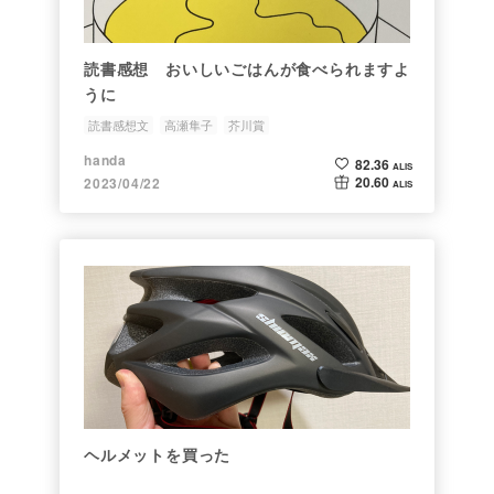
読書感想 おいしいごはんが食べられますよ
うに
読書感想文
高瀬隼子
芥川賞
handa
82.36
ALIS
20.60
2023/04/22
ALIS
ヘルメットを買った