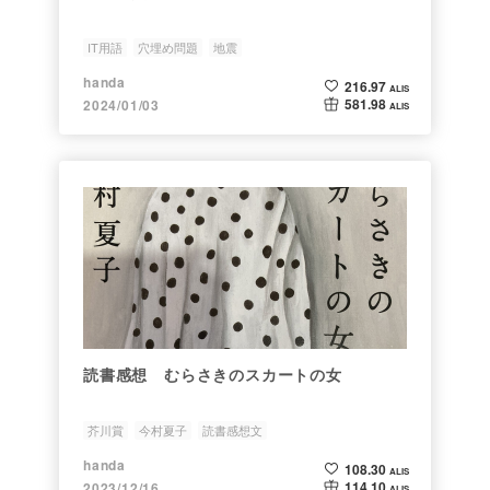
IT用語
穴埋め問題
地震
handa
216.97
ALIS
581.98
2024/01/03
ALIS
読書感想 むらさきのスカートの女
芥川賞
今村夏子
読書感想文
handa
108.30
ALIS
114.10
2023/12/16
ALIS