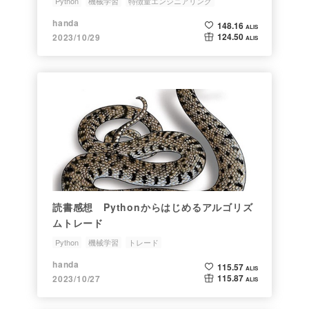
Python
機械学習
特徴量エンジニアリング
テクニカル分析
handa
148.16
ALIS
124.50
2023/10/29
ALIS
読書感想 Pythonからはじめるアルゴリズ
ムトレード
Python
機械学習
トレード
handa
115.57
ALIS
115.87
2023/10/27
ALIS