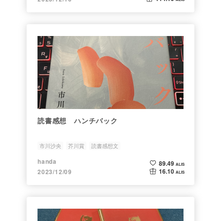
読書感想 ハンチバック
市川沙央
芥川賞
読書感想文
handa
89.49
ALIS
16.10
2023/12/09
ALIS