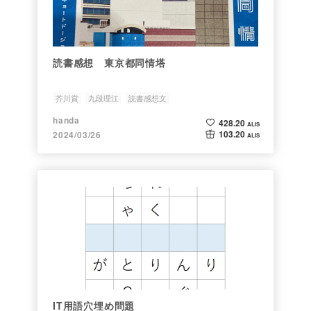
読書感想 東京都同情塔
芥川賞
九段理江
読書感想文
handa
428.20
ALIS
103.20
2024/03/26
ALIS
IT用語穴埋め問題