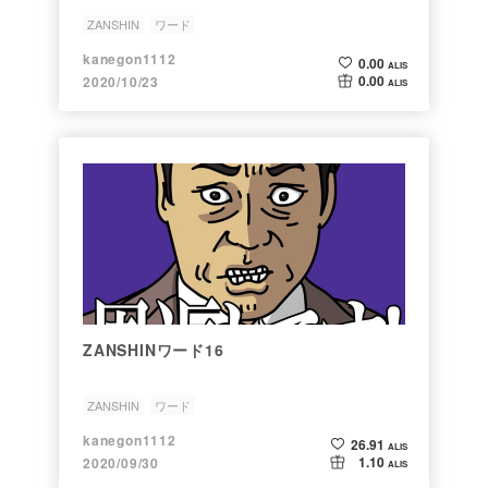
ZANSHIN
ワード
kanegon1112
0.00
ALIS
0.00
2020/10/23
ALIS
ZANSHINワード16
ZANSHIN
ワード
kanegon1112
26.91
ALIS
1.10
2020/09/30
ALIS