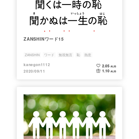
ZANSHINワード15
ZANSHIN
ワード
無視無言
恥
熱意
kanegon1112
2.05
ALIS
1.10
2020/09/11
ALIS