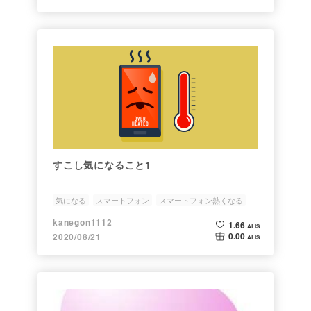
すこし気になること1
気になる
スマートフォン
スマートフォン熱くなる
防水
kanegon1112
1.66
ALIS
0.00
2020/08/21
ALIS