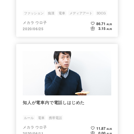
ファッション
痴漢
電車
メディアアート
3DCG
メカラ ウロ子
86.71
ALIS
3.15
2020/06/25
ALIS
知人が電車内で電話しはじめた
ルール
電車
携帯電話
メカラ ウロ子
11.87
ALIS
0.00
2020/06/11
ALIS