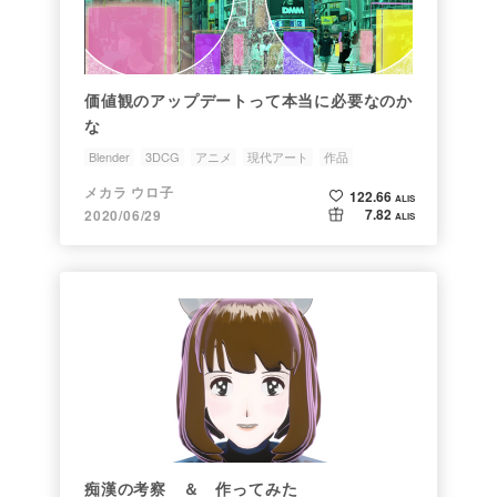
価値観のアップデートって本当に必要なのか
な
Blender
3DCG
アニメ
現代アート
作品
メカラ ウロ子
122.66
ALIS
7.82
2020/06/29
ALIS
痴漢の考察 ＆ 作ってみた