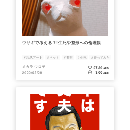
ウサギで考える？!生死や整形への倫理観
＃現代アート
＃ペット
＃整形
＃生死
＃作ってみた
メカラ ウロ子
27.89
ALIS
3.00
2020/03/29
ALIS