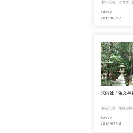
神社仏閣
クリプト
kassy
2019/08/07
式内社「倭文神社
神社仏閣
地味な神
kassy
2019/07/16