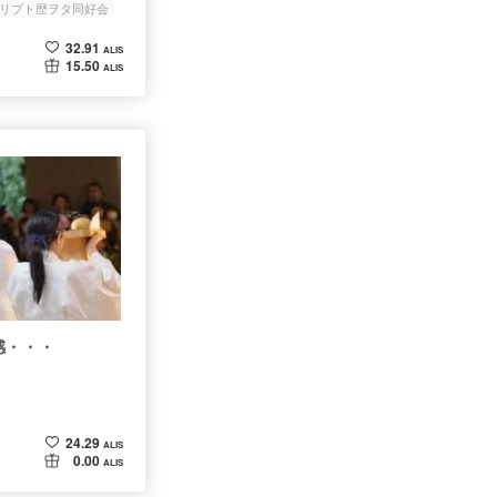
リプト歴ヲタ同好会
32.91
ALIS
15.50
ALIS
感・・・
24.29
ALIS
0.00
ALIS