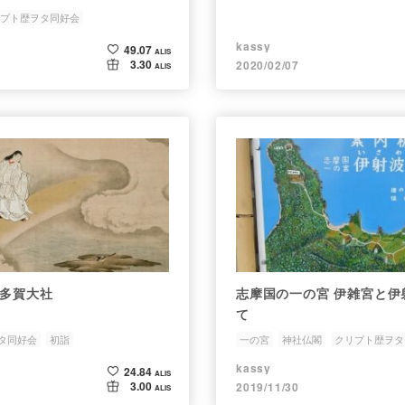
プト歴ヲタ同好会
kassy
49.07
ALIS
3.30
2020/02/07
ALIS
 多賀大社
志摩国の一の宮 伊雑宮と伊射波神社につい
て
タ同好会
初詣
一の宮
神社仏閣
クリプト歴ヲタ
kassy
24.84
ALIS
3.00
2019/11/30
ALIS