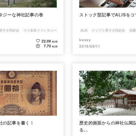
タジーな神社記事の巻
ストック型記事でALISをコ
歴ヲタ同好会
ウリ奈良ファンタジー
ALIS
クリプト歴ヲタ同好会
他愛
kassy
22.09
ALIS
7.70
2019/08/11
ALIS
社の記事を書く！
歴史的側面からの神社仏閣
る...