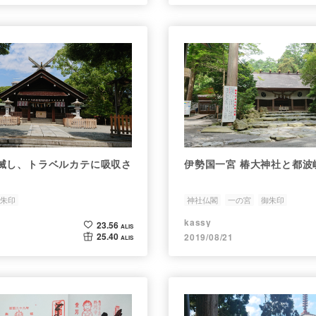
滅し、トラベルカテに吸収さ
伊勢国一宮 椿大神社と都波
朱印
神社仏閣
一の宮
御朱印
kassy
23.56
ALIS
25.40
2019/08/21
ALIS