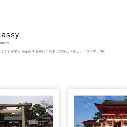
kassy
kassy
クリプト歴ヲタ同好会 会員神社と歴史に特化した変なクリプトアカ(笑)