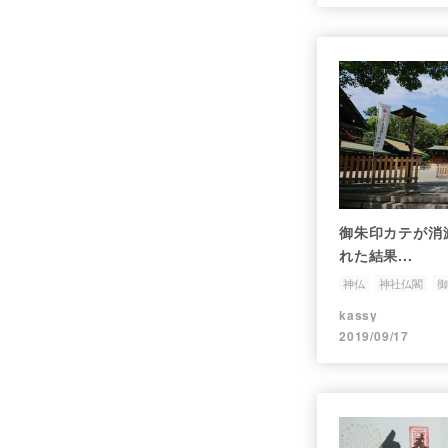
御朱印カテが消
れた結果...
神仏
神社仏閣
御
kassy
2019/09/17