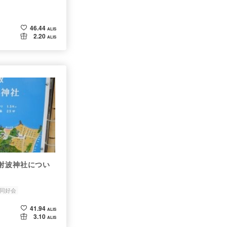
46.44
ALIS
2.20
ALIS
同好会
41.94
ALIS
3.10
ALIS