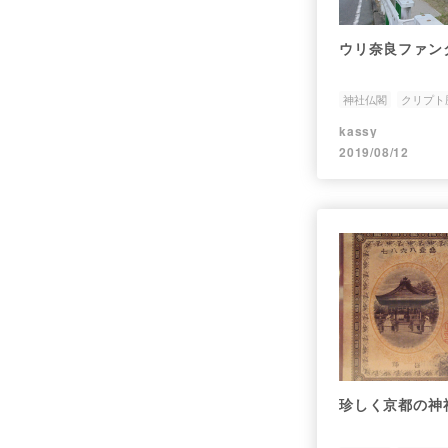
ウリ奈良ファン
神社仏閣
クリプト
kassy
2019/08/12
珍しく京都の神