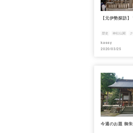
【元伊勢探訪】
歴史
神社仏閣
ク
kassy
2020/03/25
今週のお題 御