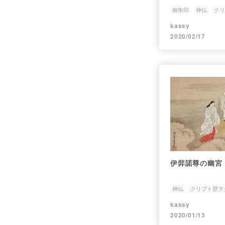
御朱印
神仏
クリ
kassy
2020/02/17
伊弉諾尊の幽宮
神仏
クリプト歴ヲ
kassy
2020/01/13