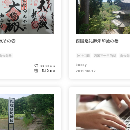
旅その③
西国巡礼御朱印旅の巻
御朱印旅
神社仏閣
西国三十三箇所
御朱印
kassy
33.30
ALIS
5.10
2019/08/17
ALIS