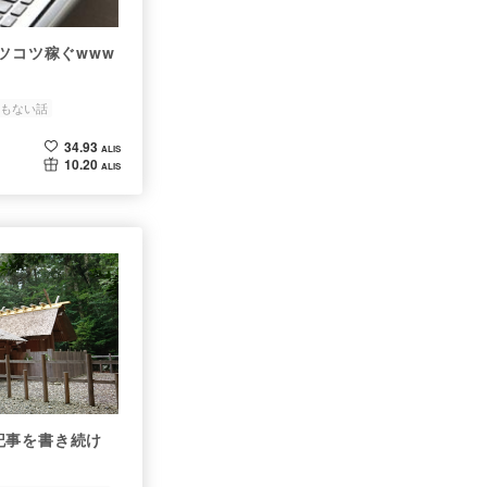
ツコツ稼ぐwww
もない話
34.93
ALIS
10.20
ALIS
記事を書き続け