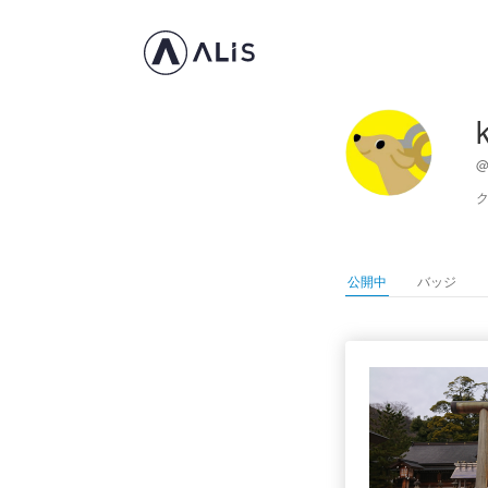
@
公開中
バッジ