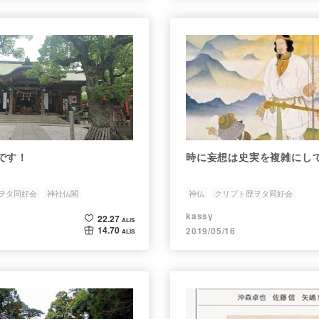
です！
時に妄想は史実を複雑にし
ヲタ同好会
神社仏閣
神仏
クリプト歴ヲタ同好会
kassy
22.27
ALIS
14.70
2019/05/16
ALIS