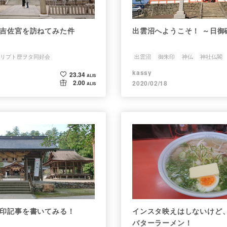
 吉佐宮を訪ねてみた件
出雲沼へようこそ！ ～日御
リプト歴ヲタ同好会
出雲沼
御朱印
神仏
神社仏閣
kassy
23.34
ALIS
2.00
2020/02/18
ALIS
朱印記事を書いてみる！
インスタ映えはしないけど
バターラーメン！