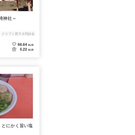
碕神社～
クリプト歴ヲタ同好会
66.64
ALIS
5.22
ALIS
、とにかく旨い塩