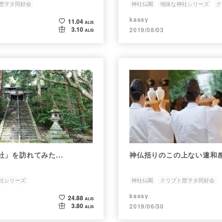
歴ヲタ同好会
神社仏閣
地味な神社シリーズ
ク
kassy
11.04
ALIS
3.10
2019/08/03
ALIS
」を訪れてみた...
神仏括りのこの上ない違和
社シリーズ
神社仏閣
クリプト歴ヲタ同好会
kassy
24.88
ALIS
3.80
2019/06/30
ALIS