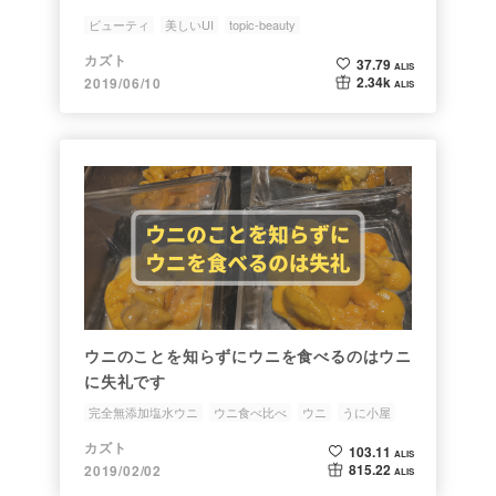
ビューティ
美しいUI
topic-beauty
カズト
37.79
ALIS
2.34k
2019/06/10
ALIS
ウニのことを知らずにウニを食べるのはウニ
に失礼です
完全無添加塩水ウニ
ウニ食べ比べ
ウニ
うに小屋
カズト
カズト
103.11
ALIS
815.22
2019/02/02
ALIS