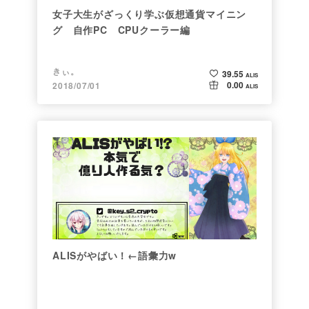
女子大生がざっくり学ぶ仮想通貨マイニン
グ 自作PC CPUクーラー編
きぃ。
39.55
ALIS
0.00
2018/07/01
ALIS
ALISがやばい！←語彙力w