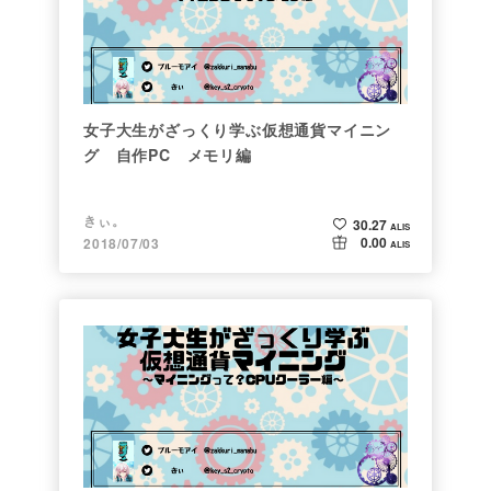
女子大生がざっくり学ぶ仮想通貨マイニン
グ 自作PC メモリ編
きぃ。
30.27
ALIS
0.00
2018/07/03
ALIS