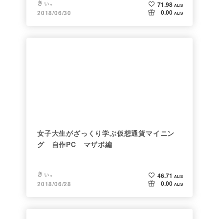
きぃ。
71.98
ALIS
0.00
2018/06/30
ALIS
女子大生がざっくり学ぶ仮想通貨マイニン
グ 自作PC マザボ編
きぃ。
46.71
ALIS
0.00
2018/06/28
ALIS