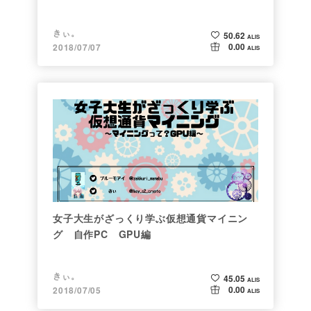
きぃ。
50.62
ALIS
0.00
2018/07/07
ALIS
女子大生がざっくり学ぶ仮想通貨マイニン
グ 自作PC GPU編
きぃ。
45.05
ALIS
0.00
2018/07/05
ALIS