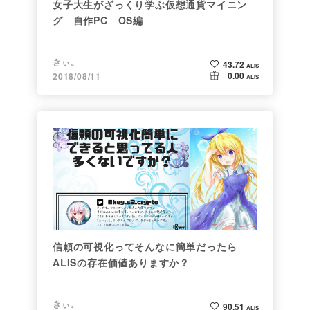
女子大生がざっくり学ぶ仮想通貨マイニン
グ 自作PC OS編
きぃ。
43.72
ALIS
0.00
2018/08/11
ALIS
信頼の可視化ってそんなに簡単だったら
ALISの存在価値ありますか？
きぃ。
90.51
ALIS