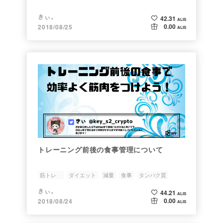
きぃ。
42.31
ALIS
0.00
2018/08/25
ALIS
トレーニング前後の食事管理について
筋トレ
ダイエット
減量
食事
タンパク質
きぃ。
44.21
ALIS
0.00
2018/08/24
ALIS