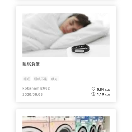
睡眠負債
睡眠
睡眠不足
眠り
kobanami2682
0.84
ALIS
1.10
2020/09/06
ALIS