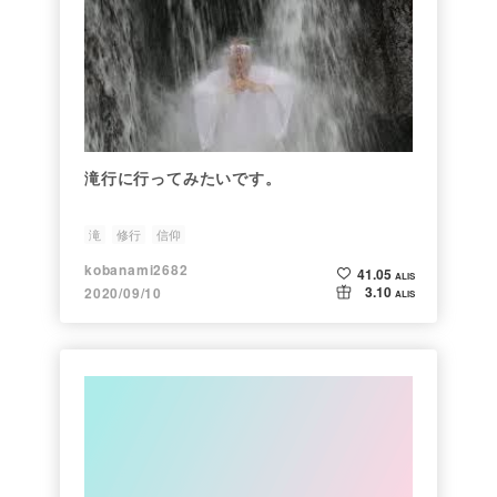
滝行に行ってみたいです。
滝
修行
信仰
kobanami2682
41.05
ALIS
3.10
2020/09/10
ALIS