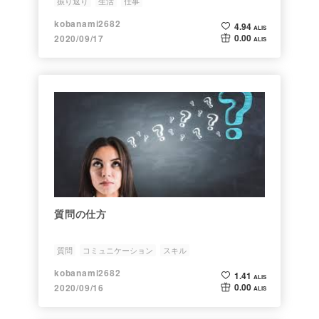
振り返り
生活
仕事
kobanami2682
4.94
ALIS
0.00
2020/09/17
ALIS
質問の仕方
質問
コミュニケーション
スキル
kobanami2682
1.41
ALIS
0.00
2020/09/16
ALIS