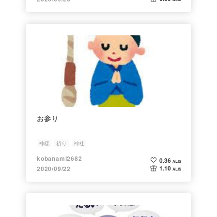
お参り
神様
祈り
神社
kobanami2682
0.36
ALIS
1.10
2020/09/22
ALIS