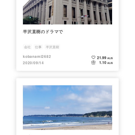
半沢直樹のドラマで
会社
仕事
半沢直樹
kobanami2682
21.99
ALIS
1.10
2020/09/14
ALIS