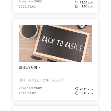
kobanami2682
13.24
ALIS
2.00
2020/09/03
ALIS
基本の大切さ
基本
振り返り
方法
メソッド
kobanami2682
28.26
ALIS
6.20
2020/09/02
ALIS