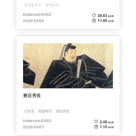
カフェイン
コーヒー
kobanami2682
28.63
ALIS
11.00
2020/09/08
ALIS
豊臣秀長
日本史
戦国時代
豊臣秀吉
kobanami2682
2.48
ALIS
1.10
2020/09/07
ALIS