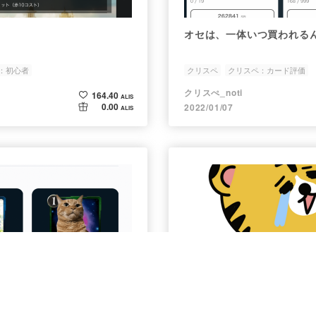
オセは、一体いつ買われる
：初心者
クリスペ
クリスペ：カード評価
クリスぺ_noti
164.40
ALIS
0.00
2022/01/07
ALIS
について
あと10ALISで1000ALIS達成