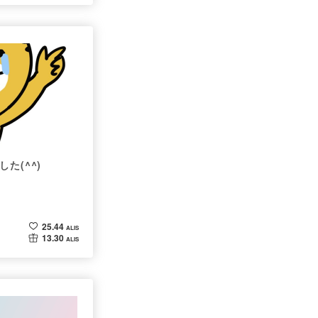
た(^^)
25.44
ALIS
13.30
ALIS