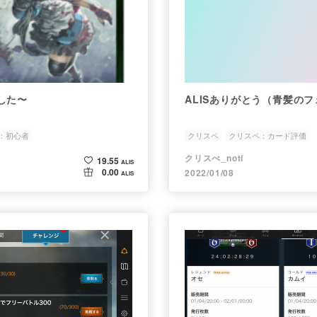
した〜
ALISありがとう（青髪の
：初心者
クリスペ
クリスペ：カード評価
クリスぺ_noti
19.55
ALIS
0.00
2022/01/08
ALIS