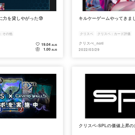
に力を貸しやがった😰
キルケーゲームやってきま
：その他
クリスペ
クリスペ：カード評価
クリスぺ_noti
19.04
ALIS
1.00
2022/03/29
ALIS
クリスペ-SPLの価値上昇