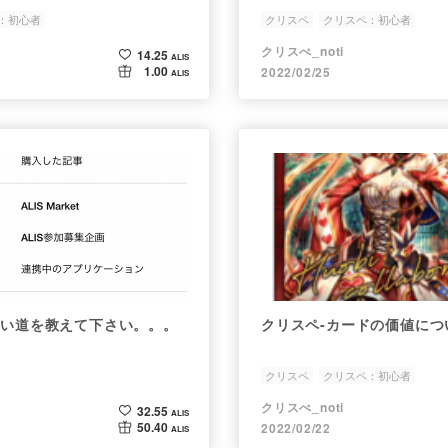
：初心者
クリスペ
クリスペ：初心者
クリスぺ_noti
14.25
ALIS
1.00
2022/02/25
ALIS
の使い道を教えて下さい。。。
クリスペ-カードの価値につ
クリスペ
クリスペ：初心者
クリスぺ_noti
32.55
ALIS
50.40
2022/02/22
ALIS