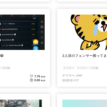
😭
2人目のフェンサー残ってまし
：その他
クリスペ
クリスペ：その他
クリスぺ_noti
7.76
ALIS
0.00
2022/01/17
ALIS