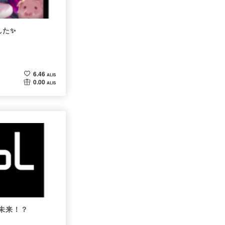
した✨
6.46
ALIS
0.00
ALIS
の未来！？