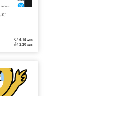
んだ
6.19
ALIS
2.20
ALIS
‼️