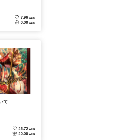
7.96
ALIS
0.00
ALIS
いて
25.72
ALIS
20.00
ALIS