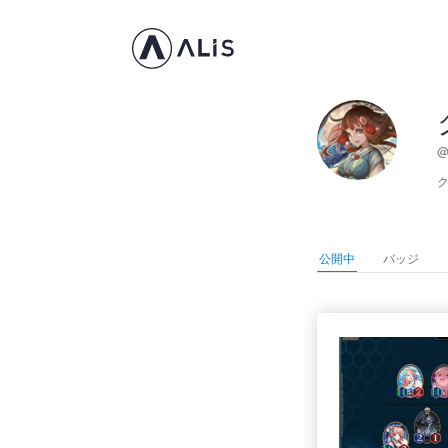
@
公開中
バッジ