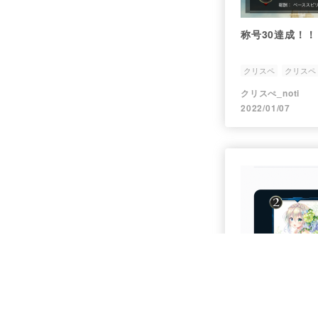
称号30達成！！
クリスペ
クリスペ
クリスぺ_noti
2022/01/07
magiの活性化