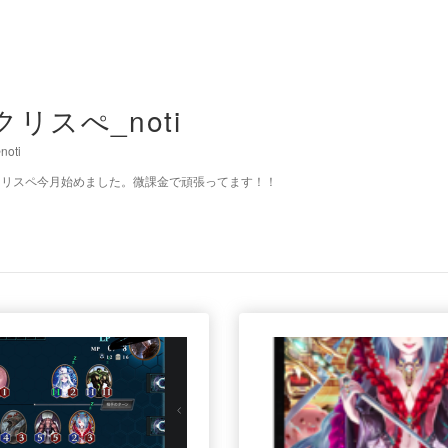
クリスぺ_noti
noti
クリスペ今月始めました。微課金で頑張ってます！！