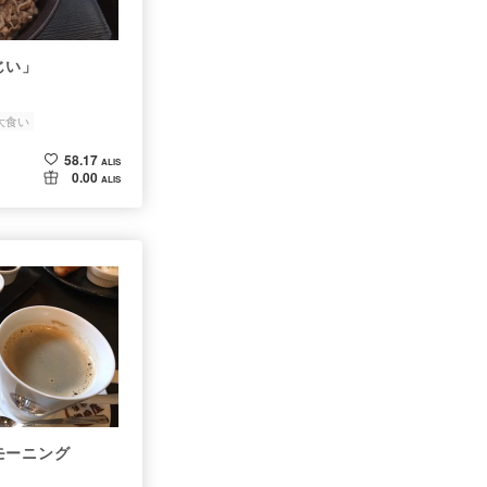
じい」
大食い
58.17
ALIS
0.00
ALIS
モーニング