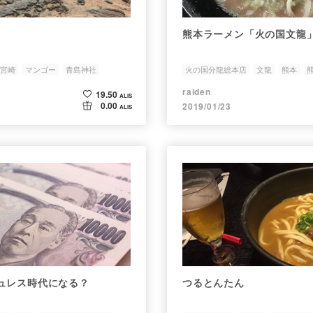
熊本ラーメン「火の国文龍
宮崎
マンゴー
青島神社
火の国分龍総本店
文龍
熊本
raiden
19.50
ALIS
0.00
2019/01/23
ALIS
ュレス時代になる？
つるとんたん