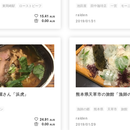
東岡崎駅
ローストビーフ
池田屋
田中珈琲店
一宮
モー
ル
raiden
15.41
ALIS
0.00
2019/01/31
ALIS
屋さん「浜虎」
熊本県天草市の旅館「漁師
ン
漁師の郷
熊本県
天草市
旅館
raiden
24.91
ALIS
0.00
2019/01/29
ALIS