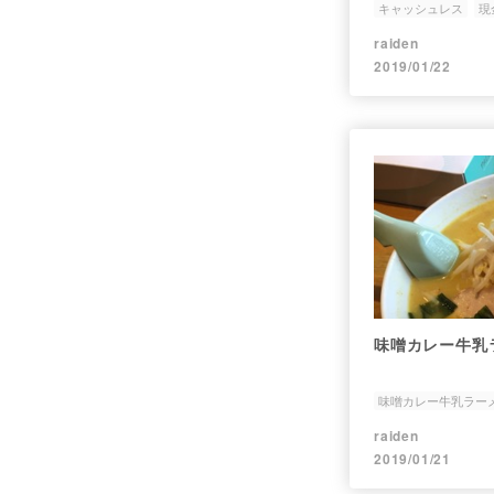
キャッシュレス
現
raiden
2019/01/22
味噌カレー牛乳
味噌カレー牛乳ラー
かわら
raiden
2019/01/21