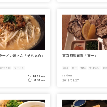
ラーメン屋さん「そらまめ」
東京都調布市「喜一」
噌担々麺
ラーメン
調布
喜一
海鮮
生け造り
刺
舗
raiden
18.31
ALIS
0.00
2019/01/27
ALIS