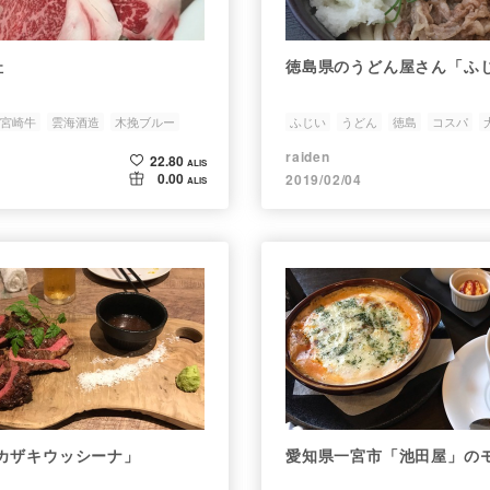
杜
徳島県のうどん屋さん「ふ
宮崎牛
雲海酒造
木挽ブルー
ふじい
うどん
徳島
コスパ
raiden
22.80
ALIS
0.00
2019/02/04
ALIS
カザキウッシーナ」
愛知県一宮市「池田屋」の