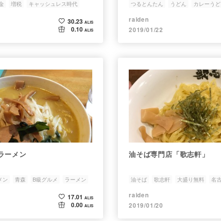
金
増税
キャッシュレス時代
つるとんたん
うどん
カレーうど
raiden
30.23
ALIS
0.10
2019/01/22
ALIS
ラーメン
油そば専門店「歌志軒」
メン
青森
B級グルメ
ラーメン
油そば
歌志軒
大盛り無料
名
油そば専門店歌志軒
raiden
17.01
ALIS
0.00
2019/01/20
ALIS