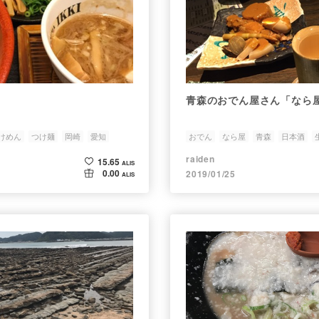
青森のおでん屋さん「なら
けめん
つけ麺
岡崎
愛知
おでん
なら屋
青森
日本酒
raiden
15.65
ALIS
0.00
2019/01/25
ALIS