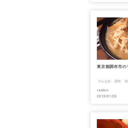
東京都調布市の
そらまめ
調布
味
そらまめらぁめん本
raiden
2019/01/28