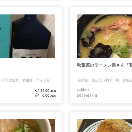
秋葉原のラーメン屋さん「
ーチン大統領
奥飛騨
ウォッカ
秋葉原
鶏王けいすけ
鶏
鶏も
ラーメン
raiden
24.00
ALIS
0.00
2019/01/19
ALIS