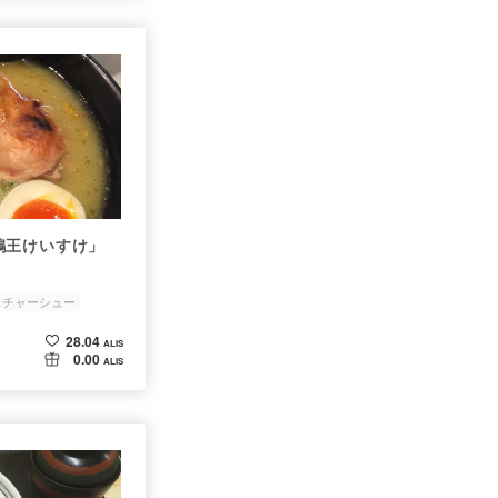
鶏王けいすけ」
もチャーシュー
28.04
ALIS
0.00
ALIS