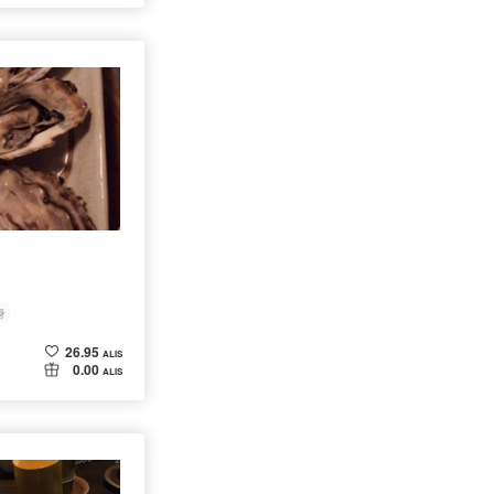
身
26.95
ALIS
0.00
ALIS