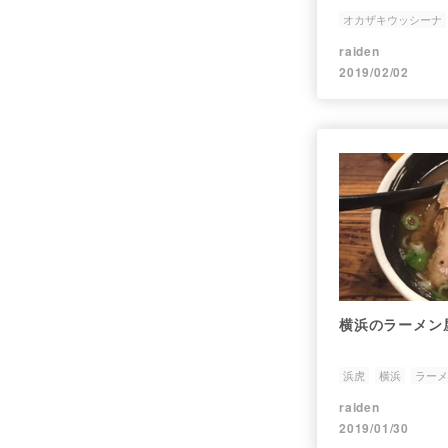
オカザキウッシーナ
赤ワイン
熟成肉バ
raiden
2019/02/02
横浜のラーメン
浜虎
横浜
ラーメ
raiden
2019/01/30