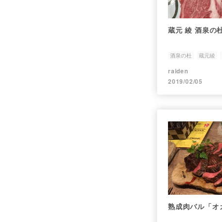
蔵元 綾 酒泉の
酒泉の杜
蔵元綾
raiden
2019/02/05
熟成肉バル「オ