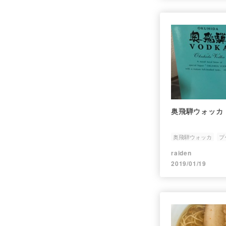
奥飛騨ウォッカ
奥飛騨ウォッカ
プ
VODKA
raiden
2019/01/19