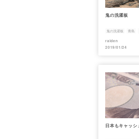
鬼の洗濯板
鬼の洗濯板
青島
raiden
2019/01/24
日本もキャッシ