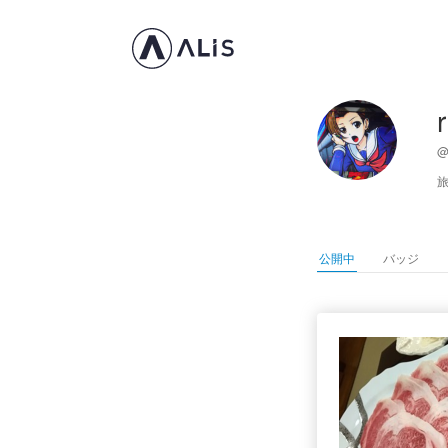
@
公開中
バッジ