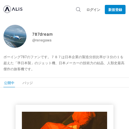
ログイン
新規登録
787dream
@renegawa
ボーイング787のファンです。７８７は日本企業の製造分担比率が３分の１を
超えた「準日本製」のジェット機、日本メーカーの技術力の結晶、人類史最高
傑作の旅客機です。
公開中
バッジ