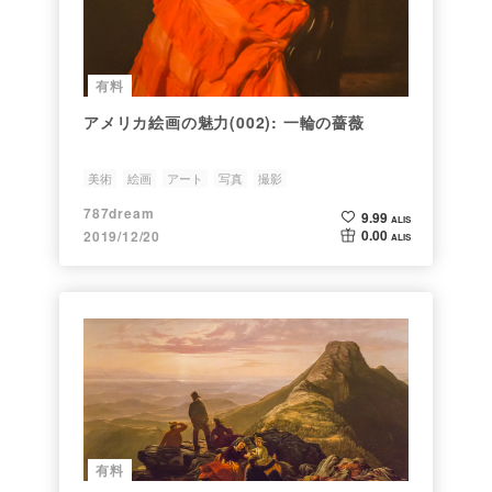
有料
アメリカ絵画の魅力(002): 一輪の薔薇
美術
絵画
アート
写真
撮影
787dream
9.99
ALIS
0.00
2019/12/20
ALIS
有料