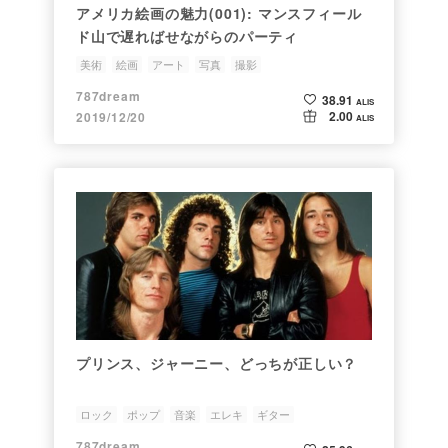
アメリカ絵画の魅力(001): マンスフィール
ド山で遅ればせながらのパーティ
美術
絵画
アート
写真
撮影
787dream
38.91
ALIS
2.00
2019/12/20
ALIS
プリンス、ジャーニー、どっちが正しい？
ロック
ポップ
音楽
エレキ
ギター
787dream