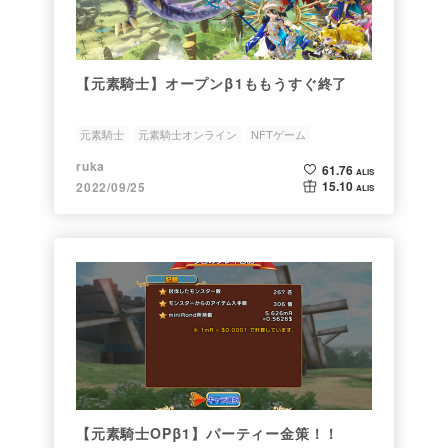
【元素騎士】オープンβ1ももうすぐ終了
元素騎士
元素騎士オンライン
NFTゲーム
NFTオーナー
ruka
61.76
ALIS
15.10
2022/09/25
ALIS
【元素騎士OPβ1】パーティー金策！！