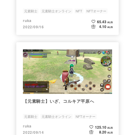
元素騎士
元素騎士オンライン
NFT
NFTオーナー
オープンβ版
ruka
65.43
ALIS
4.10
2022/09/16
ALIS
【元素騎士】いざ、コルキア平原へ
元素騎士
元素騎士オンライン
NFTオーナー
NFTゲーム
ruka
125.10
ALIS
8.20
2022/09/14
ALIS