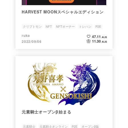
HARVEST MOONスペシャルエディション
クリプトモン
NFT
NFTオーナー
トレハン
P2E
ruka
47.11
ALIS
11.30
2022/09/06
ALIS
元素騎士オープンβ始まる
元素騎士
元素騎士オンライン
P2E
オープンβ版