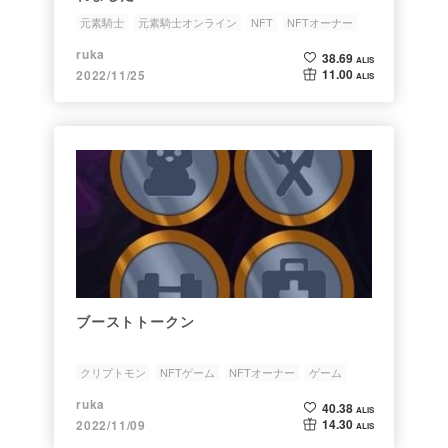
元素騎士
元素騎士オンライン
NFT
NFTオーナー
正式サービス開始
ruka
38.69
ALIS
11.00
2022/11/25
ALIS
ブーストトークン
クリプトモン
NFTゲーム
NFTオーナー
ゲーム
ruka
40.38
ALIS
14.30
2022/11/09
ALIS