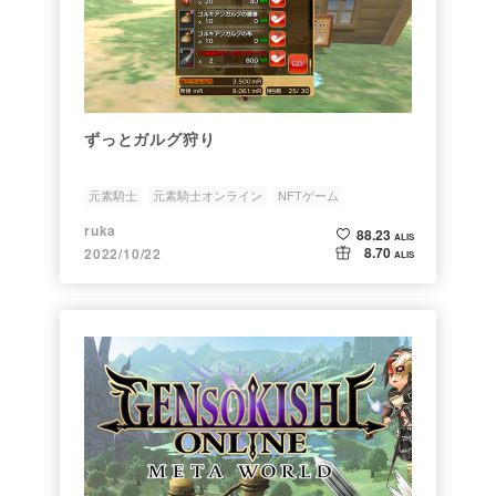
ずっとガルグ狩り
元素騎士
元素騎士オンライン
NFTゲーム
NFTオーナー
ruka
88.23
ALIS
8.70
2022/10/22
ALIS