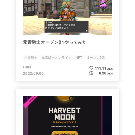
元素騎士オープンβ1やってみた
元素騎士
元素騎士オンライン
NFT
オープンβ版
MMORPG
ruka
111.11
ALIS
8.20
2022/09/06
ALIS