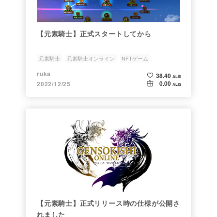
【元素騎士】正式スタートしてから
元素騎士
元素騎士オンライン
NFTゲーム
NFTオーナー
ruka
38.40
ALIS
0.00
2022/12/25
ALIS
【元素騎士】正式リリース時の仕様が公開さ
れました