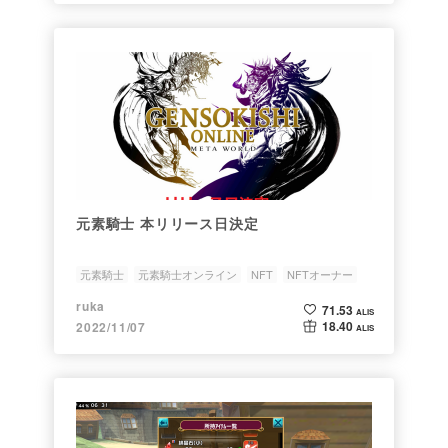
元素騎士 本リリース日決定
元素騎士
元素騎士オンライン
NFT
NFTオーナー
NFTゲーム
ruka
71.53
ALIS
18.40
2022/11/07
ALIS