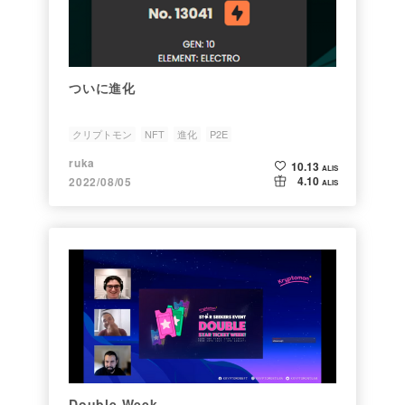
ついに進化
クリプトモン
NFT
進化
P2E
ruka
10.13
ALIS
4.10
2022/08/05
ALIS
Double Week