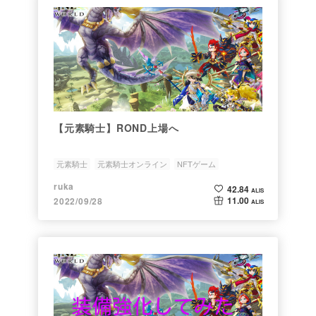
【元素騎士】ROND上場へ
元素騎士
元素騎士オンライン
NFTゲーム
NFTオーナー
β版
ruka
42.84
ALIS
11.00
2022/09/28
ALIS