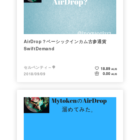
AirDrop？ベーシックインカム古参通貨
SwiftDemand
セルペンティ～🍭
18.89
ALIS
0.00
2018/09/09
ALIS