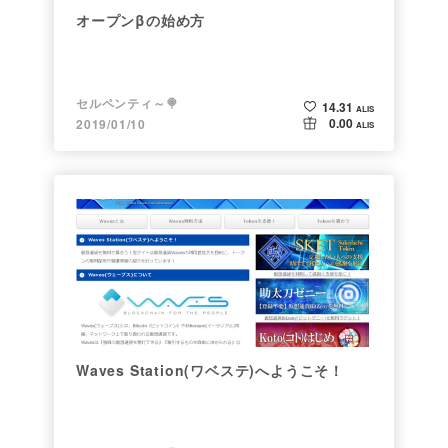
オープンβの始め方
セルペンティ～🍭
14.31
ALIS
0.00
2019/01/10
ALIS
Waves Station(ワベステ)へようこそ！