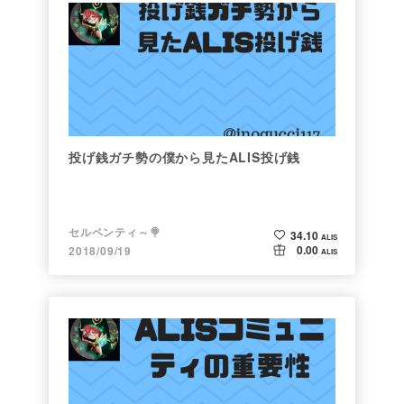
投げ銭ガチ勢の僕から見たALIS投げ銭
セルペンティ～🍭
34.10
ALIS
0.00
2018/09/19
ALIS