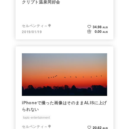
クリプト温泉同好会
セルペンティ～🍭
34.98
ALIS
0.00
2019/01/19
ALIS
iPhoneで撮った画像はそのままALISに上げ
られない
topic-entertainment
セルペンティ～🍭
20.62
ALIS