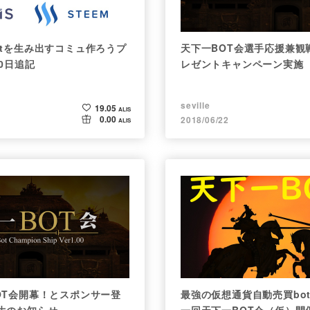
otを生み出すコミュ作ろうプ
天下一BOT会選手応援兼観
0日追記
レゼントキャンペーン実施
seville
19.05
ALIS
0.00
2018/06/22
ALIS
OT会開幕！とスポンサー登
最強の仮想通貨自動売買bo