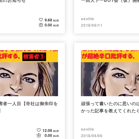
生のお知らせ
一回天下一BOT会（仮）開
受付開始
seville
9.68
ALIS
0.00
2018/06/11
ALIS
害者一人目【寺社は御朱印を
頑張って書いたのに思いの
】
かった記事を教えてくれた
評する企画。
seville
12.08
ALIS
0.00
2018/06/06
ALIS