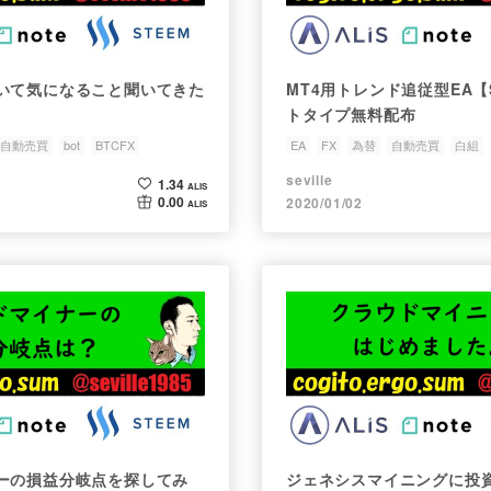
いて気になること聞いてきた
MT4用トレンド追従型EA【
トタイプ無料配布
自動売買
bot
BTCFX
EA
FX
為替
自動売買
白組
seville
1.34
ALIS
0.00
2020/01/02
ALIS
ーの損益分岐点を探してみ
ジェネシスマイニングに投