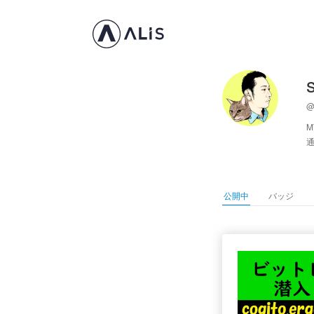
@
公開中
バッジ