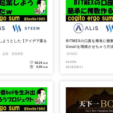
しようとした【アイデア案を
BITMEXの口座を簡単に
Gmailを増殖させちゃう方
起業
新規事業
BITMEX
seville
38.24
ALIS
0.00
2018/09/11
ALIS