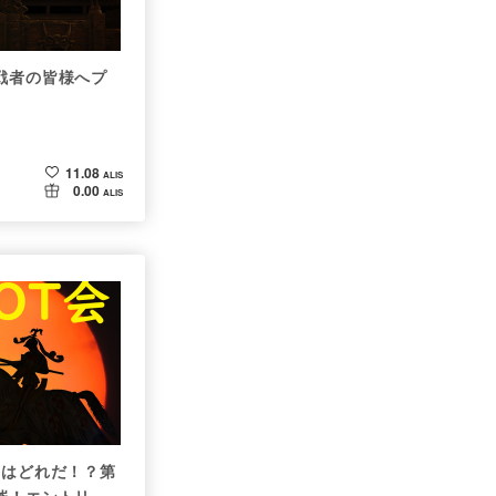
戦者の皆様へプ
11.08
ALIS
0.00
ALIS
tはどれだ！？第