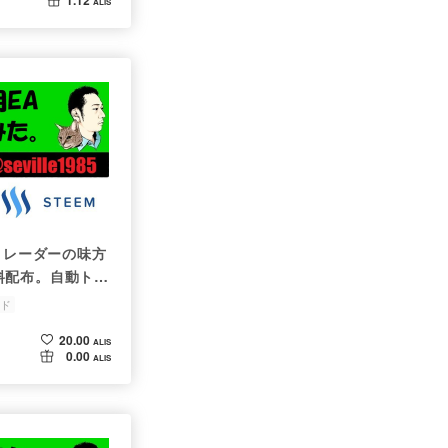
ALIS
トレーダーの味方
料配布。自動トレ
ます。
ド
20.00
ALIS
0.00
ALIS