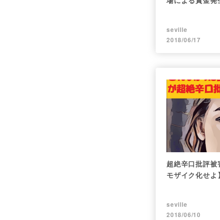
場による賞金発
seville
2018/06/17
超絶辛口批評被
モザイク化せよ
seville
2018/06/10