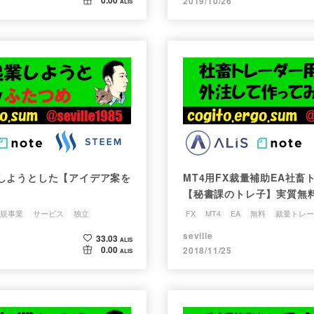
2019/10/26
ALIS
しようとした【アイデア案を
MT4用FX裁量補助EA社畜
【秘書課のトレ子】実質無
ーリングストップしてくれ
規事業
サービス
独立
FX
MT4
EA
無料
裁量トレー
seville
33.03
ALIS
0.00
2018/11/25
ALIS