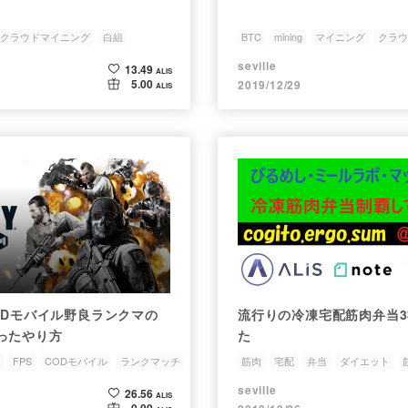
クラウドマイニング
白組
BTC
mining
マイニング
クラウ
seville
13.49
ALIS
5.00
2019/12/29
ALIS
oDモバイル野良ランクマの
流行りの冷凍宅配筋肉弁当
ったやり方
た
FPS
CODモバイル
ランクマッチ
筋肉
宅配
弁当
ダイエット
seville
26.56
ALIS
0.00