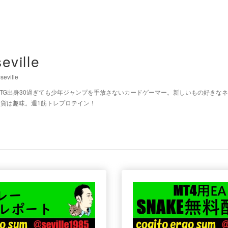
seville
seville
MTG出身30過ぎても少年ジャンプを手放さないカードゲーマー。新しいもの好きな
通貨は趣味。週1筋トレプロテイン！