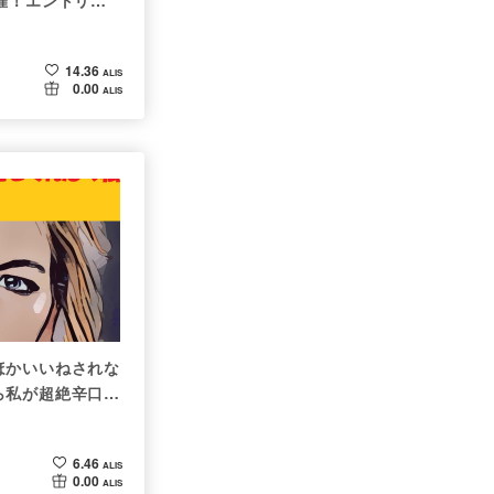
催！エントリー
14.36
ALIS
0.00
ALIS
ほかいいねされな
ら私が超絶辛口批
6.46
ALIS
0.00
ALIS