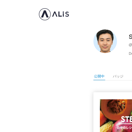
@
D
公開中
バッジ