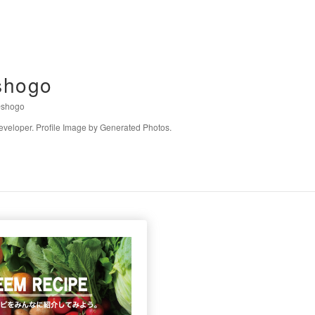
shogo
shogo
eveloper. Profile Image by Generated Photos.