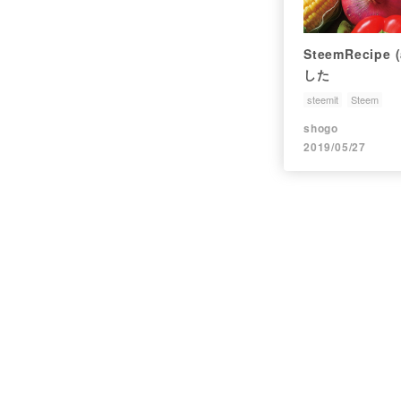
SteemRecipe
した
steemit
Steem
shogo
2019/05/27