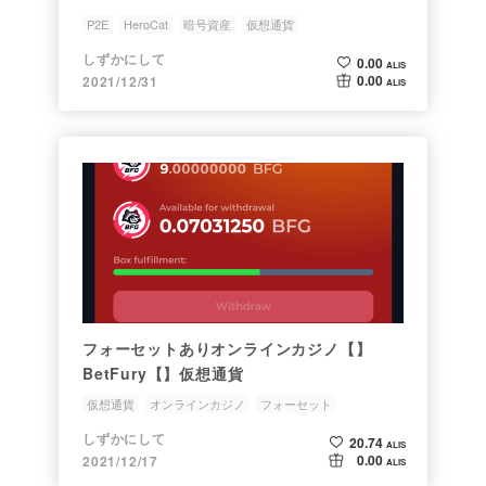
P2E
HeroCat
暗号資産
仮想通貨
しずかにして
0.00
ALIS
0.00
2021/12/31
ALIS
フォーセットありオンラインカジノ【】
BetFury【】仮想通貨
仮想通貨
オンラインカジノ
フォーセット
ステーキング
しずかにして
20.74
ALIS
0.00
2021/12/17
ALIS