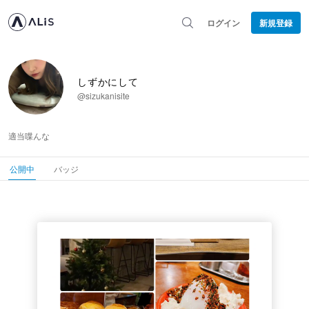
ログイン
新規登録
しずかにして
@sizukanisite
適当喋んな
公開中
バッジ