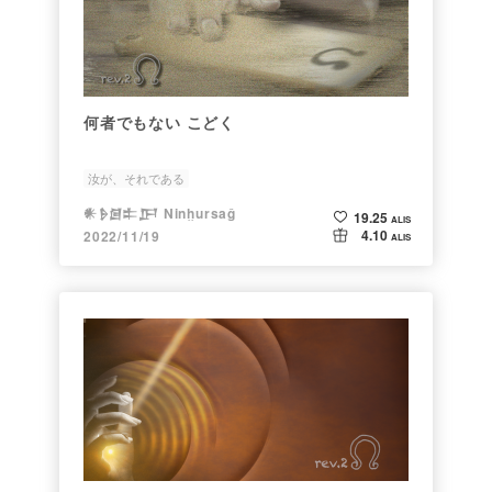
何者でもない こどく
汝が、それである
𒀭𒊩𒌆𒉺𒂅 Ninḫursaĝ
19.25
ALIS
4.10
2022/11/19
ALIS