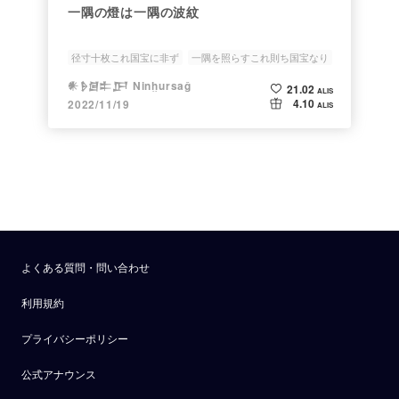
一隅の燈は一隅の波紋
径寸十枚これ国宝に非ず
一隅を照らすこれ則ち国宝なり
𒀭𒊩𒌆𒉺𒂅 Ninḫursaĝ
21.02
ALIS
4.10
2022/11/19
ALIS
よくある質問・問い合わせ
利用規約
プライバシーポリシー
公式アナウンス