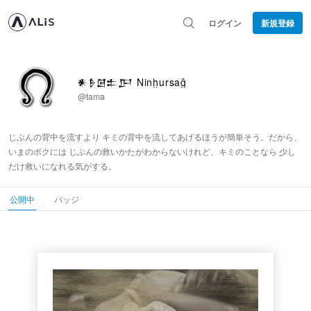
ログイン
新規登録
𒀭𒊩𒌆𒉺𒂅 Ninḫursaĝ
@tama
じぶんの背中を流すより キミの背中を流してあげるほうが簡単そう。だから、
いまのボクには じぶんの救いかたがわからないけれど、キミのことなら 少し
だけ救いになれる気がする。
公開中
バッジ