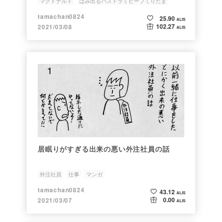
マクドナルド
はみ出るパストラミビーフてりたま
ハッピーセット
鬼滅の刃
tamachan0824
25.90
ALIS
102.27
2021/03/08
ALIS
居眠りがすぎる出来の悪い外注社員の話
外注社員
仕事
マンガ
tamachan0824
43.12
ALIS
0.00
2021/03/07
ALIS