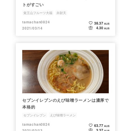
トがすごい
覚王山フルーツ大福
弁財天
tamachan0824
38.37
ALIS
4.30
2021/03/14
ALIS
セブンイレブンのえび味噌ラーメンは濃厚で
本格的
セブンイレブン
えび味噌ラーメン
tamachan0824
63.77
ALIS
3.37
2021/03/13
ALIS