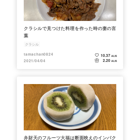
クラシルで見つけた料理を作った時の妻の言
葉
クラシル
tamachan0824
10.37
ALIS
2.20
2021/04/04
ALIS
弁財天のフルーツ大福は断面映えのインパク