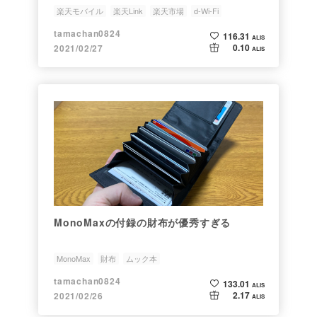
楽天モバイル
楽天Link
楽天市場
d-Wi-Fi
tamachan0824
116.31
ALIS
0.10
2021/02/27
ALIS
MonoMaxの付録の財布が優秀すぎる
MonoMax
財布
ムック本
tamachan0824
133.01
ALIS
2.17
2021/02/26
ALIS