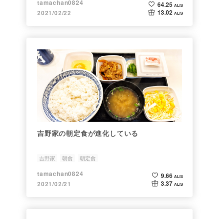
tamachan0824
64.25
ALIS
13.02
2021/02/22
ALIS
吉野家の朝定食が進化している
吉野家
朝食
朝定食
tamachan0824
9.66
ALIS
3.37
2021/02/21
ALIS