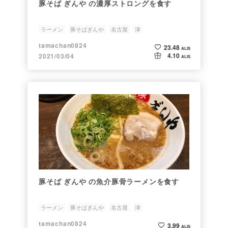
豚そば ぎんや の濃厚ストロングを食す
ラーメン
豚そばぎんや
名古屋
津
tamachan0824
23.48
ALIS
4.10
2021/03/04
ALIS
豚そば ぎんや の魚介豚骨ラーメンを食す
ラーメン
豚そばぎんや
名古屋
津
tamachan0824
3.99
ALIS