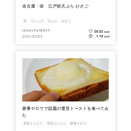
名古屋・栄 江戸前天ぷら ひさご
栄
ラシック
天ぷら
ひさご
tamachan0824
29.52
ALIS
1.10
2021/02/23
ALIS
家事ヤロウで話題の雪見トーストを食べてみ
た
雪見トースト
雪見だいふく
家事ヤロウ