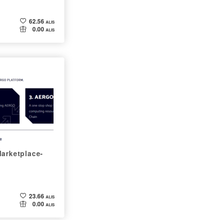
62.56
ALIS
0.00
ALIS
arketplace-
23.66
ALIS
0.00
ALIS