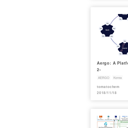
Aergo: A Platf
2-
AERGO
Korea
tomatochem
2018/11/18