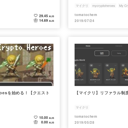
マイクリ
mycryptoheroes
My Cr
tomatochem
29.45
ALIS
14.69
2019/07/24
ALIS
Heroesを始める！【クエスト
【マイクリ】リファラル制
マイクリ
tomatochem
10.00
ALIS
0.00
2019/05/28
ALIS