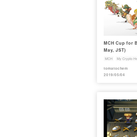
MCH Cup for B
May, JST)
MCH
My Crypto H
tomatochem
2019/05/04