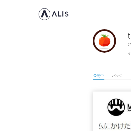
@
公開中
バッジ