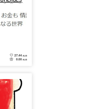
27.44
ALIS
0.00
ALIS