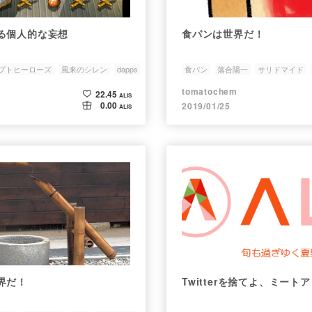
る個人的な妄想
食パンは世界だ！
プトヒーローズ
風来のシレン
dapps
食パン
落合陽一
サリドマイド
tomatochem
22.45
ALIS
0.00
2019/01/25
ALIS
界だ！
Twitterを捨てよ、ミート