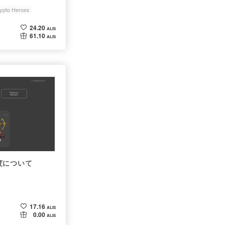
ypto Heroes
24.20
ALIS
61.10
ALIS
度について
17.16
ALIS
0.00
ALIS