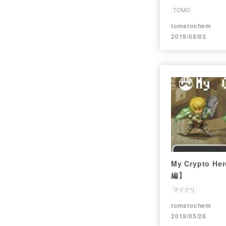
TOMO
tomatochem
2019/08/03
My Crypto 
編】
マイクリ
tomatochem
2019/05/28