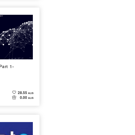
rt 1-
28.55
ALIS
0.00
ALIS