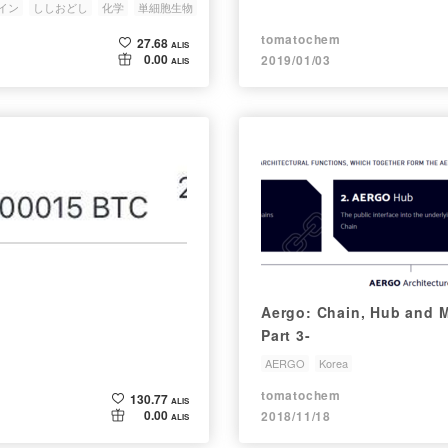
イン
ししおどし
化学
単細胞生物
tomatochem
27.68
ALIS
0.00
2019/01/03
ALIS
Aergo: Chain, Hub and M
Part 3-
AERGO
Korea
tomatochem
130.77
ALIS
0.00
2018/11/18
ALIS