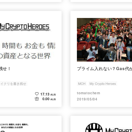
残せ！
プライム入れない？Gas代
マイクリを書き残せ
MCH
My Crypto Heroes
tomatochem
17.13
ALIS
0.00
2019/05/04
ALIS