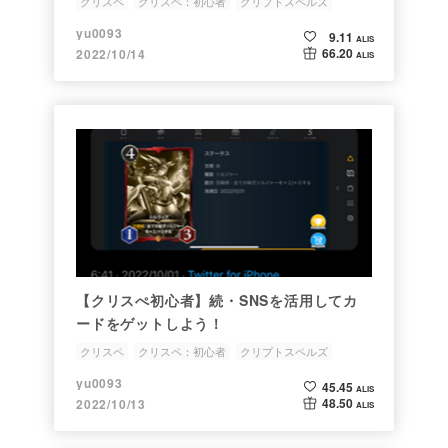
クリスペ
クリスペ：初心者
クリプトスペルズ
仮想通貨
yu0093
9.11
ALIS
66.20
2022/10/14
ALIS
【クリスぺ初心者】続・SNSを活用してカ
ードをゲットしよう！
クリスペ
クリスペ：初心者
クリプトスペルズ
yu0093
45.45
ALIS
48.50
2022/10/13
ALIS