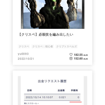
【クリスペ】必殺技を編み出したい
クリスペ
クリスペ：初心者
クリプトスペルズ
yu0093
182.55
ALIS
152.60
2022/10/21
ALIS