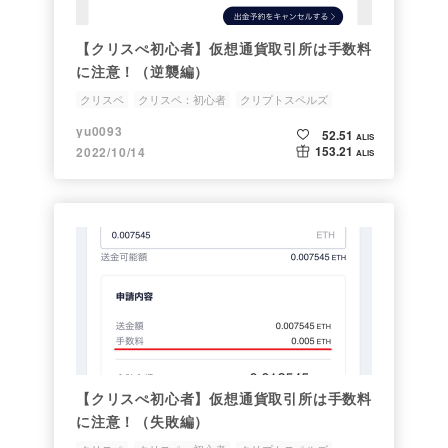
【クリスぺ初心者】仮想通貨取引所は手数料
に注意！（逆襲編）
クリスペ
クリスペ：初心者
クリプトスペルズ
仮想通貨
仮想通貨取引所
yu0093
52.51
ALIS
153.21
2022/10/14
ALIS
【クリスぺ初心者】仮想通貨取引所は手数料
に注意！（失敗編）