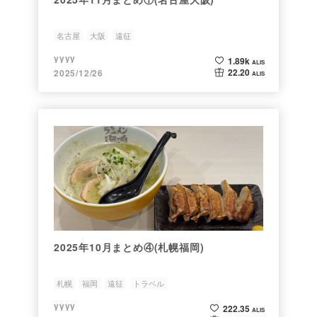
名古屋
大阪
遠征
yyyy
1.89k
ALIS
22.20
2025/12/26
ALIS
2025年10月まとめ④(札幌福岡)
札幌
福岡
遠征
トラベル
yyyy
222.35
ALIS