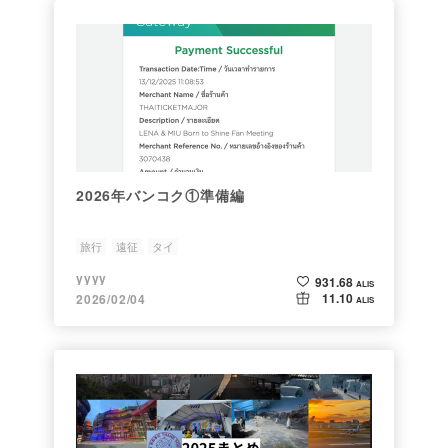
2026年バンコク①準備編
旅行
遠征
タイ
yyyy
931.68
ALIS
11.10
2026/02/04
ALIS