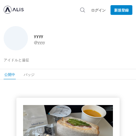
ログイン
新規登録
yyyy
@yyyy
アイドルと遠征
公開中
バッジ