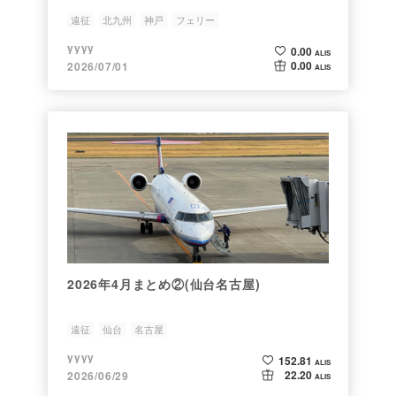
遠征
北九州
神戸
フェリー
yyyy
0.00
ALIS
0.00
2026/07/01
ALIS
2026年4月まとめ②(仙台名古屋)
遠征
仙台
名古屋
yyyy
152.81
ALIS
22.20
2026/06/29
ALIS