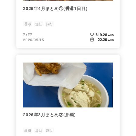
2026年4月まとめ①(香港1日目)
香港
遠征
旅行
yyyy
619.28
ALIS
22.20
2026/05/15
ALIS
2026年3月まとめ③(那覇)
那覇
遠征
旅行