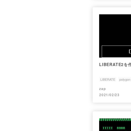
LIBERATE
LIBERATE
polygon
zap
2021/02/23