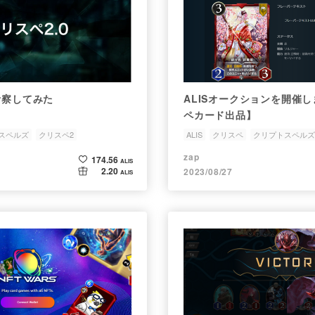
考察してみた
ALISオークションを開催
ペカード出品】
スペルズ
クリスペ2
ALIS
クリスペ
クリプトスペルズ
zap
174.56
ALIS
2.20
2023/08/27
ALIS