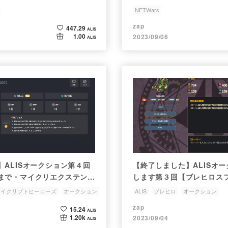
NFTWars
zap
447.29
ALIS
1.00
2023/09/06
ALIS
】ALISオークション第４回
【終了しました】ALISオ
(土)まで・マイクリエクステンシ
します第３回【ブレヒロス
マイクリプトヒーローズ
オークション
ALIS
ブレヒロ
オークション
zap
15.24
ALIS
1.20k
2023/09/04
ALIS