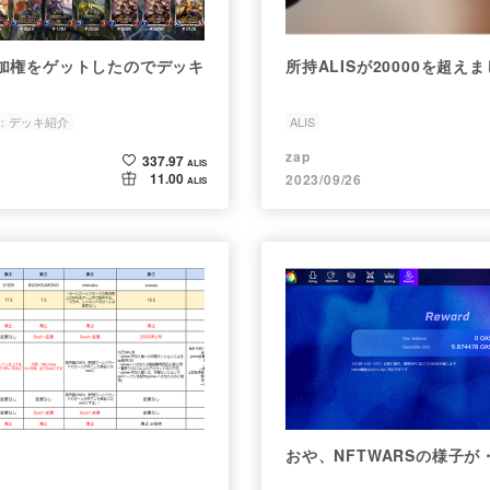
加権をゲットしたのでデッキ
所持ALISが20000を超え
：デッキ紹介
ALIS
zap
337.97
ALIS
11.00
2023/09/26
ALIS
おや、NFTWARSの様子が