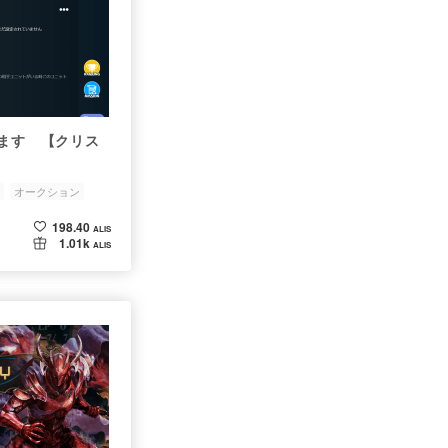
します 【クリス
オークション
198.40
ALIS
1.01k
ALIS