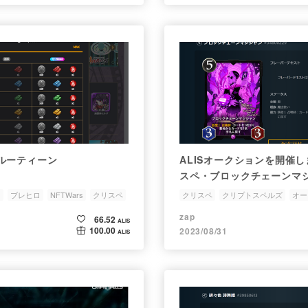
ルーティーン
ALISオークションを開催
スペ・ブロックチェーンマ
s
ブレヒロ
NFTWars
クリスペ
クリスペ
クリプトスペルズ
オー
zap
66.52
ALIS
100.00
2023/08/31
ALIS