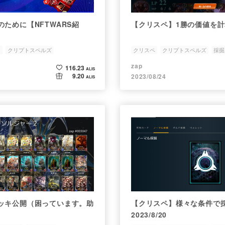
ために【NFTWARS紹
【クリスペ】1勝の価値を
s
クリプトスペルズ
クリスペ
クリプトスペルズ
採掘
zap
116.23
ALIS
9.20
2023/08/24
ALIS
ッキ公開（困っています。助
【クリスペ】様々な条件で
2023/8/20