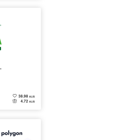
ー
38.98
ALIS
4.72
ALIS