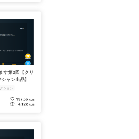
します第2回【クリ
ジシャン出品】
クション
137.56
ALIS
4.12k
ALIS