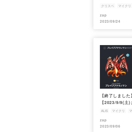
クリスペ
マイクリ
zap
2023/09/24
【終了しました
【2023/9/9
ョン出品】
ALIS
マイクリ
zap
2023/09/06