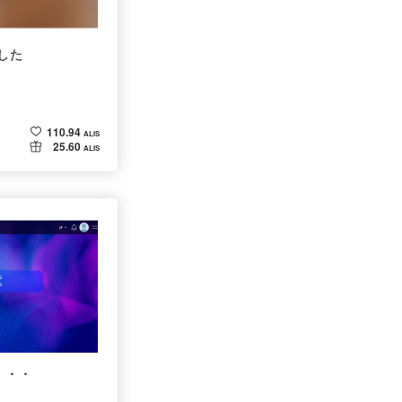
ました
110.94
ALIS
25.60
ALIS
・・・