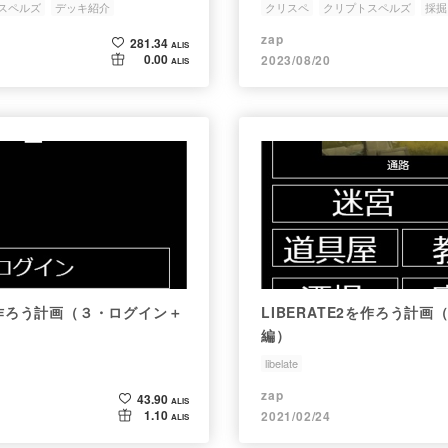
スペルズ
デッキ紹介
クリスペ
クリプトスペルズ
採掘
zap
281.34
ALIS
0.00
2023/08/20
ALIS
2を作ろう計画（３・ログイン＋
LIBERATE2を作ろう計
編）
libelate
zap
43.90
ALIS
1.10
2021/02/24
ALIS