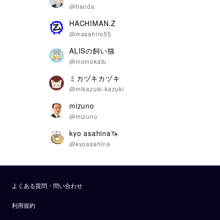
@handa
HACHIMAN.Z
@masahiro55
ALISの飼い猫
@momokatu
ミカヅキカヅキ
@mikazuki-kazuki
mizuno
@mizuno
kyo asahina🦄
@kyoasahina
よくある質問・問い合わせ
利用規約