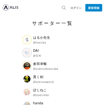
ログイン
新規登録
サポーター一覧
はるか先生
@haruka
DAI
@DAI
倉田幸暢
@yukinobukurata
貫く剣
@piercesword
ぽじねこ
@posineko
handa