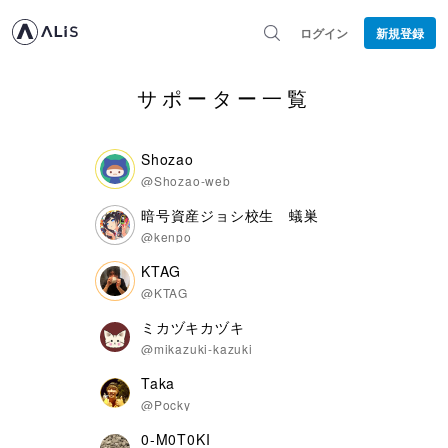
ログイン
新規登録
サポーター一覧
Shozao
@Shozao-web
暗号資産ジョシ校生 蟻巣
@kenpo
KTAG
@KTAG
ミカヅキカヅキ
@mikazuki-kazuki
Taka
@Pocky
0-M0T0KI