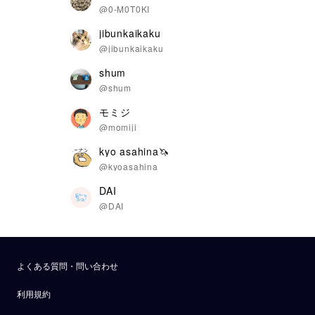
@0-M0T0KI
jibunkaikaku
@jibunkaikaku
shum
@shum
モミジ
@momiji
kyo asahina🦄
@kyoasahina
DAI
@DAI
よくある質問・問い合わせ
利用規約