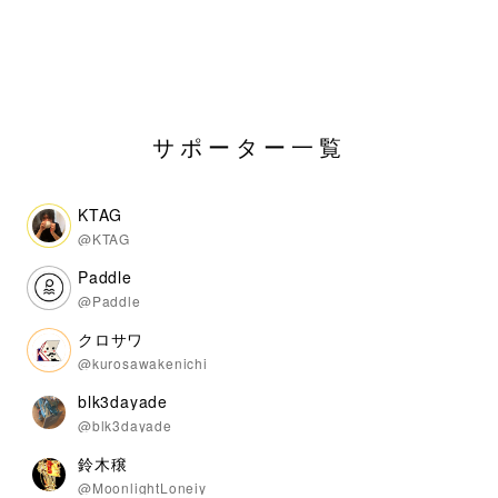
サポーター一覧
KTAG
@KTAG
Paddle
@Paddle
クロサワ
@kurosawakenichi
blk3dayade
@blk3dayade
鈴木穣
@MoonlightLoneiy