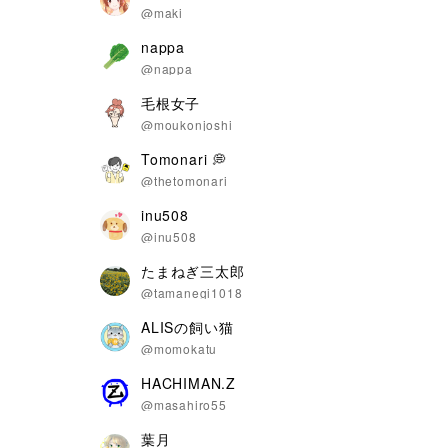
@maki
nappa
@nappa
毛根女子
@moukonjoshi
Tomonari 💭
@thetomonari
inu508
@inu508
たまねぎ三太郎
@tamanegi1018
ALISの飼い猫
@momokatu
HACHIMAN.Z
@masahiro55
葉月