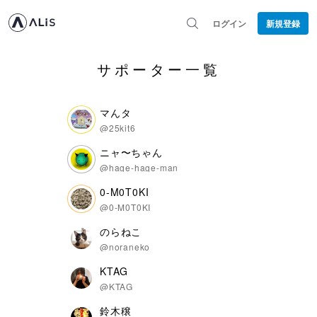
ログイン
新規登録
サポーター一覧
マんタ
@25kit6
ニャ〜ちゃん
@hage-hage-man
0-M0T0KI
@0-M0T0KI
のらねこ
@noraneko
KTAG
@KTAG
鈴木穣