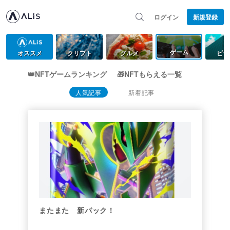
ログイン
新規登録
ゲーム
オススメ
クリプト
グルメ
ビジ
👑NFTゲームランキング
🎁NFTもらえる一覧
人気記事
新着記事
またまた 新パック！