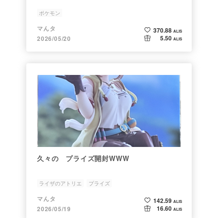
ポケモン
マんタ
370.88
ALIS
5.50
2026/05/20
ALIS
久々の プライズ開封WWW
ライザのアトリエ
プライズ
マんタ
142.59
ALIS
16.60
2026/05/19
ALIS