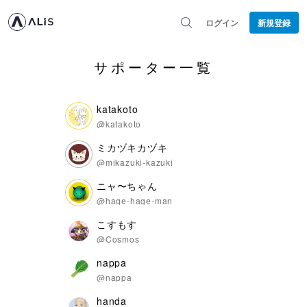
ログイン
新規登録
サポーター一覧
katakoto
@katakoto
ミカヅキカヅキ
@mikazuki-kazuki
ニャ〜ちゃん
@hage-hage-man
こすもす
@Cosmos
nappa
@nappa
handa