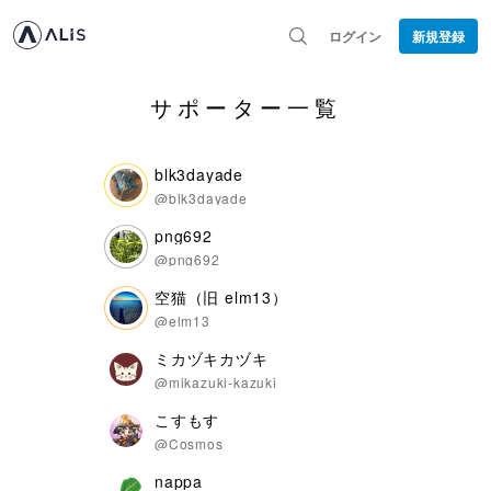
ログイン
新規登録
サポーター一覧
blk3dayade
@blk3dayade
png692
@png692
空猫（旧 elm13）
@elm13
ミカヅキカヅキ
@mikazuki-kazuki
こすもす
@Cosmos
nappa