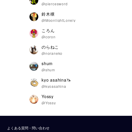
@piercesword
鈴木穣
@MoonlightLoneiy
ころん
@coron
のらねこ
@noraneko
shum
@shum
kyo asahina🦄
@kyoasahina
Yossy
@Yossy
よくある質問・問い合わせ