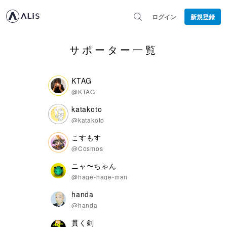
ログイン
新規登録
サポーター一覧
KTAG
@KTAG
katakoto
@katakoto
こすもす
@Cosmos
ニャ〜ちゃん
@hage-hage-man
handa
@handa
貫く剣