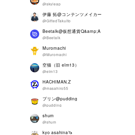
@skyleap
伊藤 拓@コンテンツメイカー
@GiftedTakuIto
Beetalk@仮想通貨Q&amp;A
@Beetalk
Muromachi
@Muromachi
空猫（旧 elm13）
@elm13
HACHIMAN.Z
@masahiro55
プリン@pudding
@pudding
shum
@shum
kyo asahina🦄