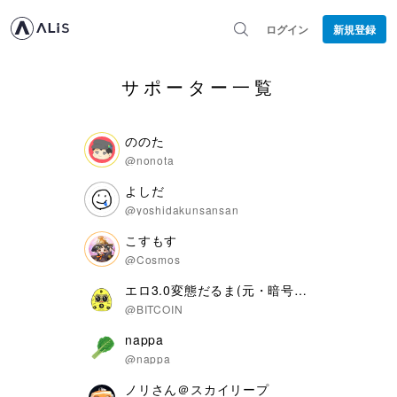
ログイン
新規登録
サポーター一覧
ののた
@nonota
よしだ
@yoshidakunsansan
こすもす
@Cosmos
エロ3.0変態だるま(元・暗号だるま)
@BITCOIN
nappa
@nappa
ノリさん＠スカイリープ