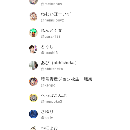
@melonpas
ねむいぼーいず
@nemuiboyz
れんとく🍄
@gara-138
とうし
@toushi3
あび（abhisheka）
@abhisheka
暗号資産ジョシ校生 蟻巣
@kenpo
へっぽこんぶ
@heppoko3
さゆり
@sally
ぺにょお