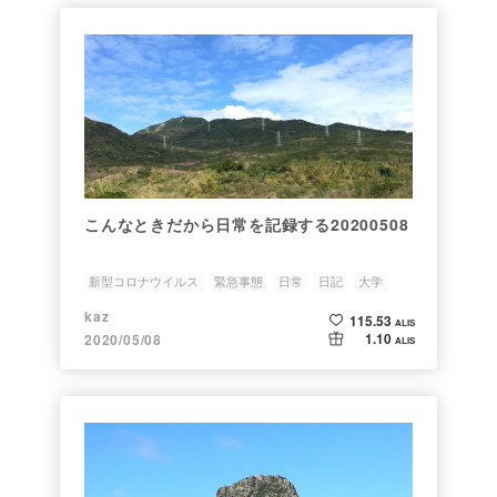
こんなときだから日常を記録する20200508
新型コロナウイルス
緊急事態
日常
日記
大学
kaz
115.53
ALIS
1.10
2020/05/08
ALIS