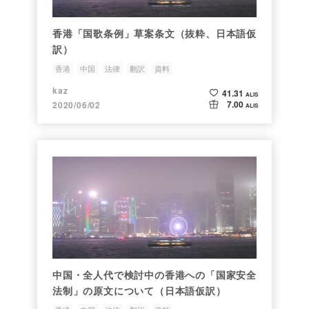
香港「国歌条例」草案条文（抜粋、日本語仮
訳）
香港
中国
法律
翻訳
資料
kaz
41.31
ALIS
7.00
2020/06/02
ALIS
中国・全人代で検討中の香港への「国家安全
法制」の原文について（日本語仮訳）