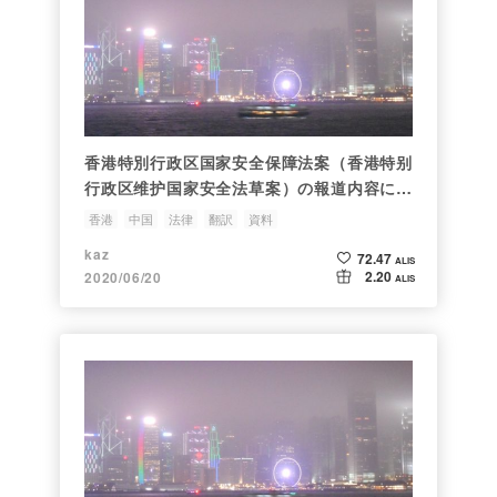
香港特別行政区国家安全保障法案（香港特别
行政区维护国家安全法草案）の報道内容に日
本語仮訳をつけました
香港
中国
法律
翻訳
資料
kaz
72.47
ALIS
2.20
2020/06/20
ALIS