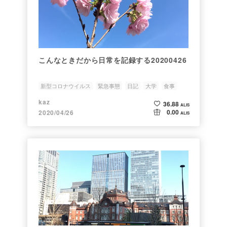
こんなときだから日常を記録する20200426
新型コロナウイルス
緊急事態
日記
大学
食事
kaz
36.88
ALIS
0.00
2020/04/26
ALIS