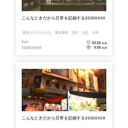
こんなときだから日常を記録する20200430
新型コロナウイルス
緊急事態
日常
日記
大学
kaz
53.32
ALIS
0.00
2020/04/30
ALIS
こんなときだから日常を記録する20200429