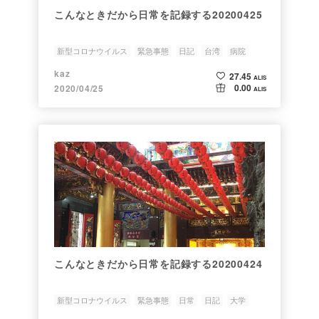
こんなときだから日常を記録する20200425
新型コロナウイルス
緊急事態
日記
台湾
病院
kaz
27.45
ALIS
0.00
2020/04/25
ALIS
こんなときだから日常を記録する20200424
新型コロナウイルス
緊急事態
日常
日記
大学