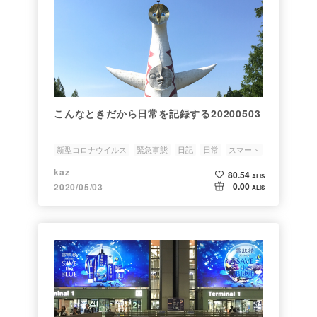
こんなときだから日常を記録する20200503
新型コロナウイルス
緊急事態
日記
日常
スマート
kaz
80.54
ALIS
0.00
2020/05/03
ALIS