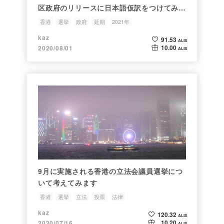
区政府のリリースに日本語仮訳をつけてみま
した
香港
選挙
政府
延期
2021年
kaz
91.53
ALIS
10.00
2020/08/01
ALIS
9月に実施される香港の立法会議員選挙につ
いて考えてみます
香港
選挙
立法
投票
法律
kaz
120.32
ALIS
10.20
2020/07/16
ALIS