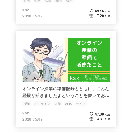
香港
中国
法律
翻訳
資料
kaz
49.16
ALIS
7.20
2020/05/27
ALIS
オンライン授業の準備記録とともに、こんな
経験が活きましたよということを書いておき
ます
授業
オンライン
大学
ALIS
サイト
kaz
47.00
ALIS
3.37
2020/05/09
ALIS