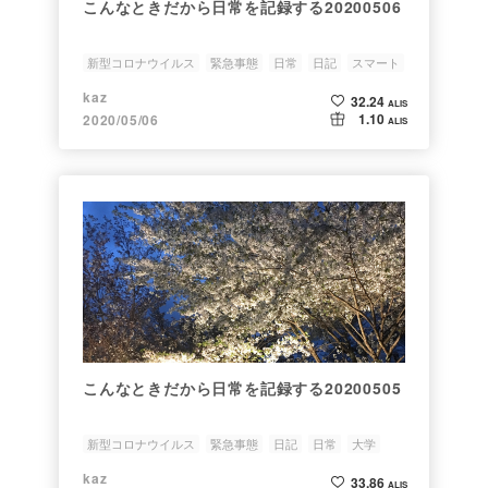
こんなときだから日常を記録する20200506
新型コロナウイルス
緊急事態
日常
日記
スマート
kaz
32.24
ALIS
1.10
2020/05/06
ALIS
こんなときだから日常を記録する20200505
新型コロナウイルス
緊急事態
日記
日常
大学
kaz
33.86
ALIS