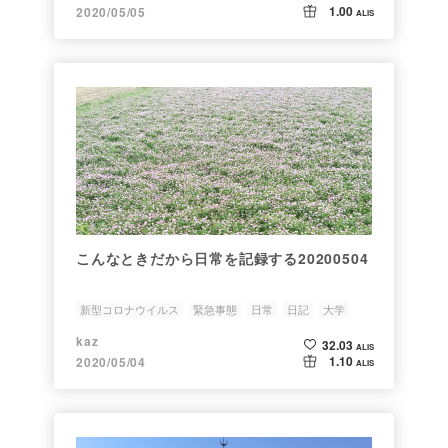
1.00
2020/05/05
ALIS
こんなときだから日常を記録する20200504
新型コロナウイルス
緊急事態
日常
日記
大学
kaz
32.03
ALIS
1.10
2020/05/04
ALIS