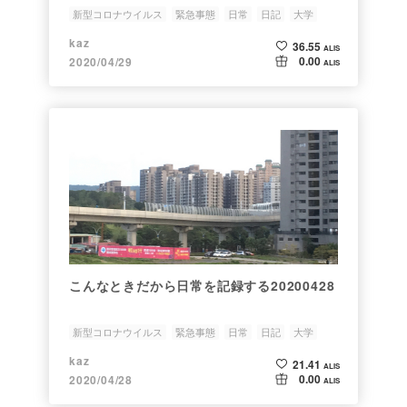
新型コロナウイルス
緊急事態
日常
日記
大学
kaz
36.55
ALIS
0.00
2020/04/29
ALIS
こんなときだから日常を記録する20200428
新型コロナウイルス
緊急事態
日常
日記
大学
kaz
21.41
ALIS
0.00
2020/04/28
ALIS