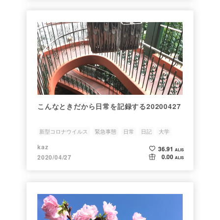
こんなときだから日常を記録する20200427
新型コロナウイルス
緊急事態
日常
日記
大学
kaz
36.91
ALIS
0.00
2020/04/27
ALIS