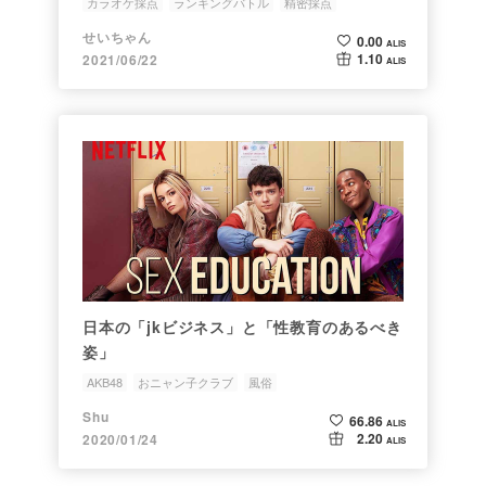
カラオケ採点
ランキングバトル
精密採点
おニャン子クラブ
秋元康
せいちゃん
0.00
ALIS
1.10
2021/06/22
ALIS
日本の「jkビジネス」と「性教育のあるべき
姿」
AKB48
おニャン子クラブ
風俗
セックス・エデュケーション
性教育
Shu
66.86
ALIS
2.20
2020/01/24
ALIS