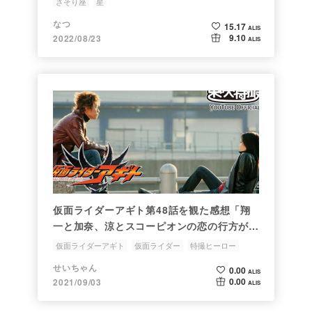
さそり座
星
なつ
15.17
ALIS
9.10
2022/08/23
ALIS
仮面ライダーアギト第48話を観た感想「翔
一と加奈、涼とスコーピオンの恋の行方が見
処！！」
仮面ライダーアギト
仮面ライダー
特撮ヒーロー
さそり座
シェフ
せいちゃん
0.00
ALIS
0.00
2021/09/03
ALIS