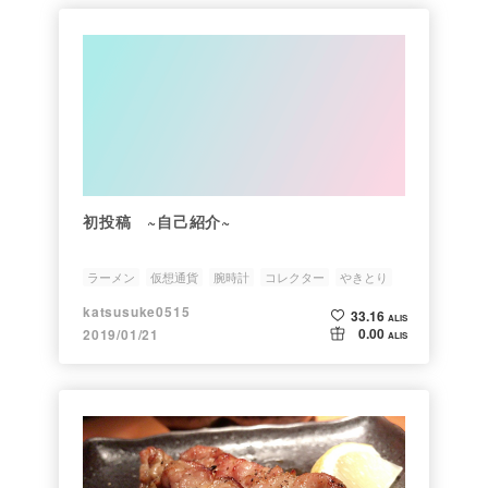
初投稿 ~自己紹介~
ラーメン
仮想通貨
腕時計
コレクター
やきとり
katsusuke0515
33.16
ALIS
0.00
2019/01/21
ALIS