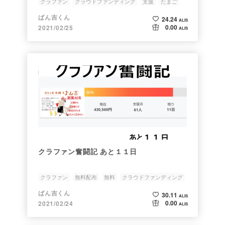
クラファン
クラウドファンディング
支援
たまご
やきとり
ばん吉くん
24.24
ALIS
0.00
2021/02/25
ALIS
クラファン奮闘記 あと１１日
クラファン
無料配布
無料
クラウドファンディング
やきとり
ばん吉くん
30.11
ALIS
0.00
2021/02/24
ALIS