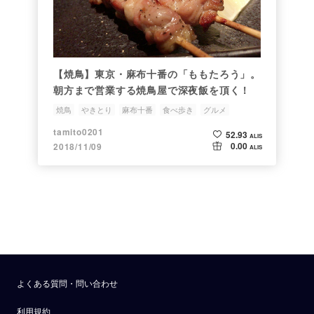
【焼鳥】東京・麻布十番の「ももたろう」。
朝方まで営業する焼鳥屋で深夜飯を頂く！
焼鳥
やきとり
麻布十番
食べ歩き
グルメ
tamito0201
52.93
ALIS
0.00
2018/11/09
ALIS
よくある質問・問い合わせ
利用規約